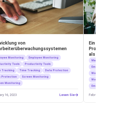
wicklung von
Ein zusätzli
arbeiterüberwachungssystemen
Produktivit
als 5 %
oyee Monitoring
Employee Monitoring
Management
uctivity Tools
Productivity Tools
Employee Welln
 Tracking
Time Tracking
Data Protection
Workforce Prod
 Protection
Screen Monitoring
Work-Life Bala
en Monitoring
Employee Monit
ary 16, 2023
February 5, 2023
Lesen Sie