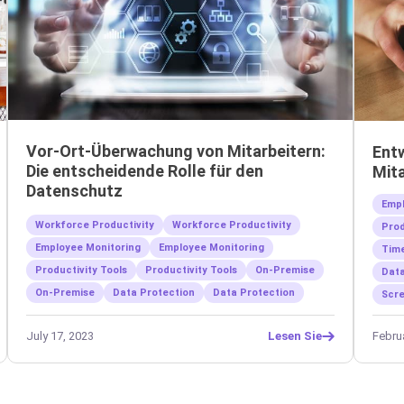
Vor-Ort-Überwachung von Mitarbeitern:
Ent
Die entscheidende Rolle für den
Mit
Datenschutz
Empl
Workforce Productivity
Workforce Productivity
Prod
Employee Monitoring
Employee Monitoring
Time
Productivity Tools
Productivity Tools
On-Premise
Data
On-Premise
Data Protection
Data Protection
Scre
July 17, 2023
Febru
Lesen Sie