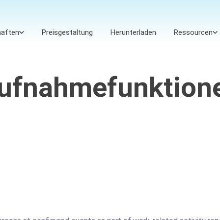
haften
Preisgestaltung
Herunterladen
Ressourcen
ufnahmefunktion