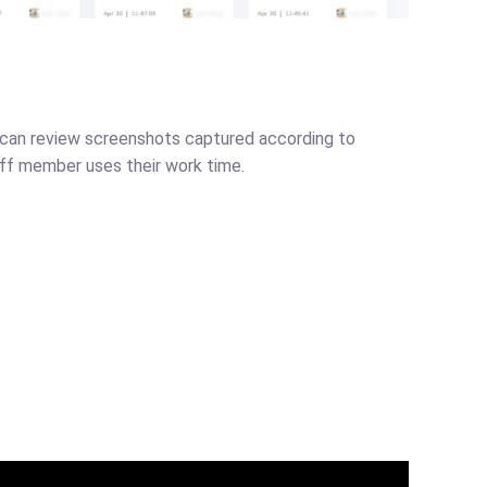
ou can review screenshots captured according to
aff member uses their work time.