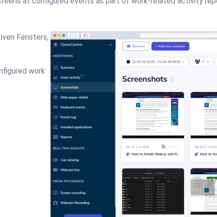
reens at configured events as part of work-related activity re
iven Fensters,
nfigured work