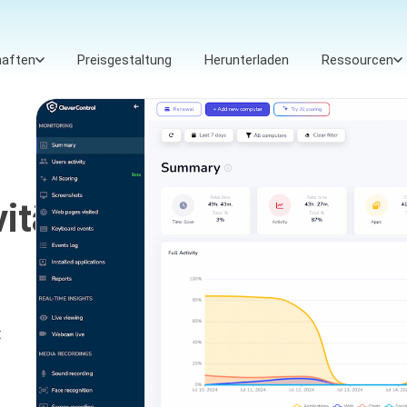
haften
Preisgestaltung
Herunterladen
Ressourcen
ität
t