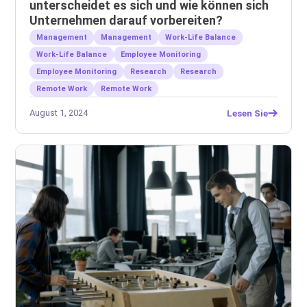
unterscheidet es sich und wie können sich
Unternehmen darauf vorbereiten?
Management
Management
Work-Life Balance
Work-Life Balance
Employee Monitoring
Employee Monitoring
Research
Research
Remote Work
Remote Work
August 1, 2024
Lesen Sie