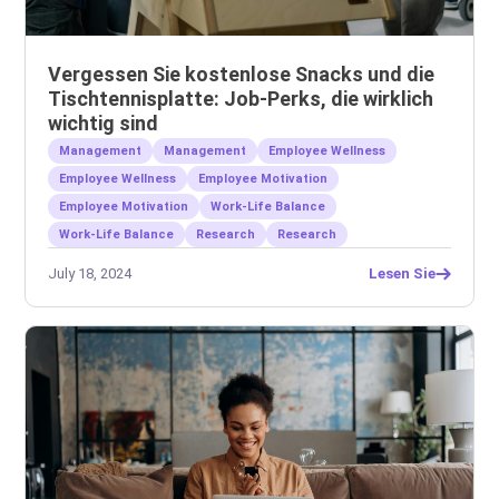
Vergessen Sie kostenlose Snacks und die
Tischtennisplatte: Job-Perks, die wirklich
wichtig sind
Management
Management
Employee Wellness
Employee Wellness
Employee Motivation
Employee Motivation
Work-Life Balance
Work-Life Balance
Research
Research
July 18, 2024
Lesen Sie