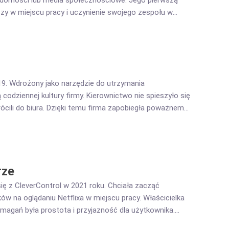
adomości lub media społecznościowe. Jego pierwszą
czy w miejscu pracy i uczynienie swojego zespołu w
le, aby kontrolować zaangażowanie pracowników.
19. Wdrożony jako narzędzie do utrzymania
codziennej kultury firmy. Kierownictwo nie spieszyło się
ócili do biura. Dzięki temu firma zapobiegła poważnemu
rze
ię z CleverControl w 2021 roku. Chciała zacząć
w na oglądaniu Netflixa w miejscu pracy. Właścicielka
magań była prostota i przyjazność dla użytkownika.
atrudniania informatyka. Rozwiązanie CleverControl miało