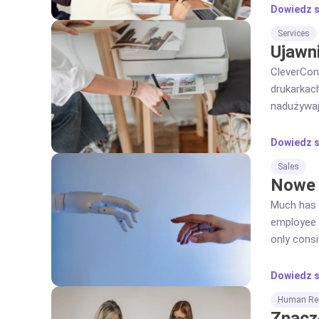
wszystkie
Dowiedz s
Services
Ujawn
CleverCon
drukarkach
nadużywaj
pieniędzy
Dowiedz s
Sales
Nowe 
Much has 
employee m
only consi
Dowiedz s
Human Re
Znacz