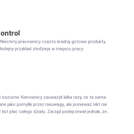
ontrol
 Niestety pracownicy często kradną gotowe produkty,
olejny przykład złodzieja w miejscu pracy.
oszustw. Kierownicy zauważyli kilka razy, że ta sama
ane jako pomyłki przez nieuwagę, ale ponieważ nikt nie
list płac całego działu. Zarząd podejrzewał jednak, że
 Dlatego firma skontaktowała się z CleverControl.