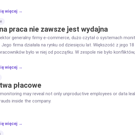
ię więcej →
e
na praca nie zawsze jest wydajna
rektor generalny firmy e-commerce, dużo czytał o systemach monito
 Jego firma działała na rynku od dziesięciu lat. Większość z jego 18
racowników było w niej od początku. W zespole nie było konfliktów
ię więcej →
twa płacowe
onitoring may reveal not only unproductive employees or data leaka
frauds inside the company.
ię więcej →
g