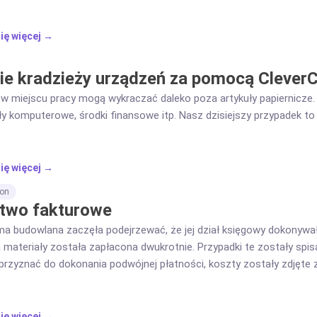
ię więcej →
ie kradzieży urządzeń za pomocą CleverC
 w miejscu pracy mogą wykraczać daleko poza artykuły papiernicze.
 komputerowe, środki finansowe itp. Nasz dzisiejszy przypadek to k
ię więcej →
ion
two fakturowe
ma budowlana zaczęła podejrzewać, że jej dział księgowy dokonywał 
 materiały została zapłacona dwukrotnie. Przypadki te zostały spis
 przyznać do dokonania podwójnej płatności, koszty zostały zdjęte z 
o zwykłe pomyłki, ale nie miał na to dowodów ani nazwiska sprawcy.
ię więcej →