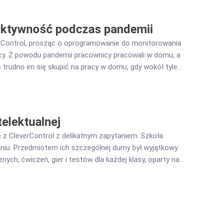
uktywność podczas pandemii
erControl, prosząc o oprogramowanie do monitorowania
cy. Z powodu pandemii pracownicy pracowali w domu, a
że trudno im się skupić na pracy w domu, gdy wokół tyle
we domagające się uwagi. W efekcie często odkładali
 była poniżej oczekiwań. Kierownictwo miało nadzieję
, ale także jako instrument psychologiczny. Pracownicy
elektualnej
z CleverControl z delikatnym zapytaniem. Szkoła
niu. Przedmiotem ich szczególnej dumy był wyjątkowy
ch, ćwiczeń, gier i testów dla każdej klasy, oparty na
tce miał stać się podręcznikami dla szkół z
dostępniać materiałów poza szkołą ani wykorzystywać