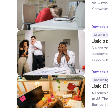
Nie wszys
Kierownict
Dowiedz s
Advertisin
Jak z
Sukces ze
osobowośc
zespołu, r
budowanie
Dowiedz s
Consultin
Jak C
A French 
to 35. The
their per