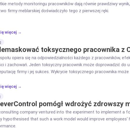
tkie metody monitoringu pracowników dają równie prawdziwy wynik, 
wo firmy meblarskiej doświadczyło tego z pierwszej ręki.
ię więcej →
g
demaskować toksycznego pracownika z C
społu opiera się na odpowiedzialności każdego z pracowników, efe
i i zachowań. Jeden toksyczny pracownik może doprowadzić do ut
eputację firmy i jej sukces. Wykrycie toksycznego pracownika może n
 zdrowego środowiska pracy będzie mniej skomplikowane.
ię więcej →
g
leverControl pomógł wdrożyć zdrowszy m
consulting company ventured into the experiment to implement a f
y hypothesised that such a work model would improve employees' he
formance.