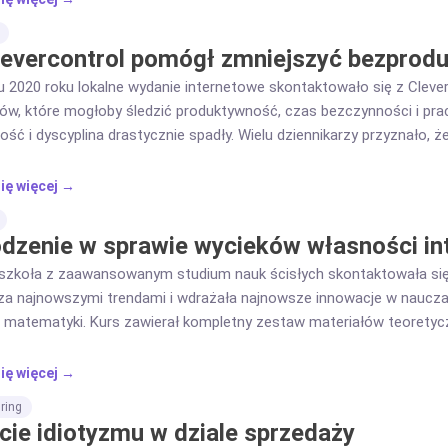
levercontrol pomógł zmniejszyć bezprod
 2020 roku lokalne wydanie internetowe skontaktowało się z Clev
ów, które mogłoby śledzić produktywność, czas bezczynności i pra
ość i dyscyplina drastycznie spadły. Wielu dziennikarzy przyznało, 
czy: przytulna kanapa, ulubiony serial, domownicy i zwierzęta domo
 ostatnią chwilę i nie dotrzymywali terminów lub jakość ich tekstów
ię więcej →
ć CleverControl nie tylko jako narzędzie do śledzenia bezczynności
 skłonni do zakłócania dyscypliny pracy wiedząc o monitoringu.
dzenie w sprawie wycieków własności int
szkoła z zaawansowanym studium nauk ścisłych skontaktowała się 
za najnowszymi trendami i wdrażała najnowsze innowacje w naucza
 matematyki. Kurs zawierał kompletny zestaw materiałów teoretyczny
ym podejściu. Był to efekt długiej pracy obu nauczycieli, który wkró
aną nauką Matematyki. Do tego czasu inni pracownicy nie mogli u
ię więcej →
watnych korepetycjach.
ring
cie idiotyzmu w dziale sprzedaży