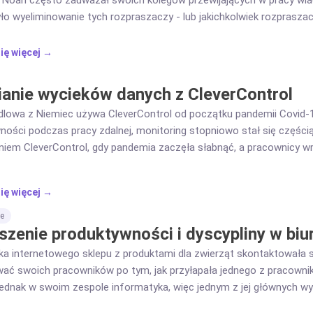
 Noah często zauważał swoich kolegów przewijających w pracy wi
yło wyeliminowanie tych rozpraszaczy - lub jakichkolwiek rozprasza
duktywnym. Noah zaczął od wdrożenia CleverControl w swoim dzia
ię więcej →
ianie wycieków danych z CleverControl
dlowa z Niemiec używa CleverControl od początku pandemii Covid-
ości podczas pracy zdalnej, monitoring stopniowo stał się częścią 
niem CleverControl, gdy pandemia zaczęła słabnąć, a pracownicy wr
 danych i uratowała swoją reputację.
ię więcej →
e
zenie produktywności i dyscypliny w biu
lka internetowego sklepu z produktami dla zwierząt skontaktowała s
ać swoich pracowników po tym, jak przyłapała jednego z pracownikó
 jednak w swoim zespole informatyka, więc jednym z jej głównych wy
usi być łatwy w konfiguracji i obsłudze, aby mogła to zrobić bez z