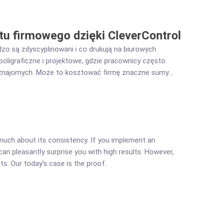
tu firmowego dzięki CleverControl
dzo są zdyscyplinowani i co drukują na biurowych
 poligraficzne i projektowe, gdzie pracownicy często
ub znajomych. Może to kosztować firmę znaczne sumy
 kluczowe.
uch about its consistency. If you implement an
n pleasantly surprise you with high results. However,
ts. Our today's case is the proof.