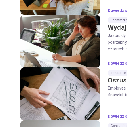
Dowiedz s
Ecommerc
Wydaj
Jason, dy
potrzebny.
czterech p
weekendy.
Dowiedz s
Insurance
Oszus
Employee m
financial 
Dowiedz s
Consultin