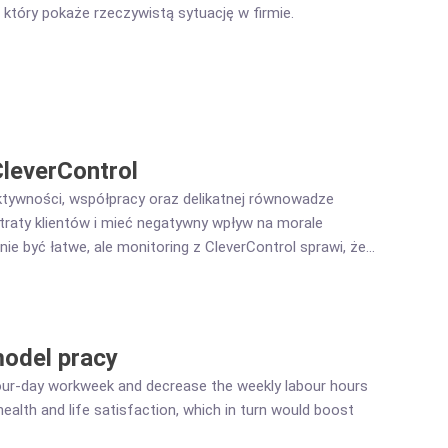
który pokaże rzeczywistą sytuację w firmie.
leverControl
ktywności, współpracy oraz delikatnej równowadze
raty klientów i mieć negatywny wpływ na morale
ie być łatwe, ale monitoring z CleverControl sprawi, że
odel pracy
our-day workweek and decrease the weekly labour hours
alth and life satisfaction, which in turn would boost