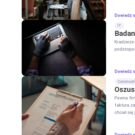
Dowiedz s
IT
Badan
Kradzieże
podzespoły
Dowiedz s
Construct
Oszus
Pewna fir
faktura za
chciał się
nie były t
Dowiedz s