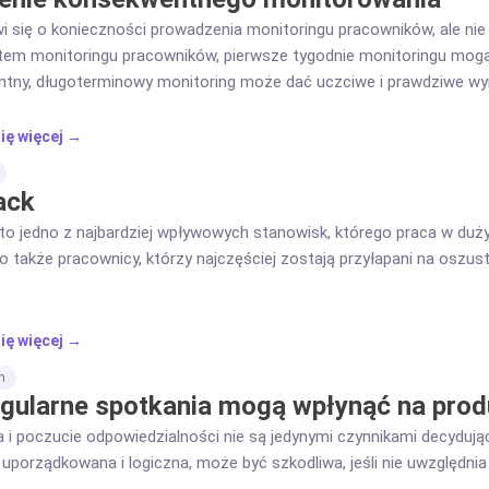
 się o konieczności prowadzenia monitoringu pracowników, ale nie t
stem monitoringu pracowników, pierwsze tygodnie monitoringu mogą
tny, długoterminowy monitoring może dać uczciwe i prawdziwe wyni
ię więcej →
ack
to jedno z najbardziej wpływowych stanowisk, którego praca w dużym
o także pracownicy, którzy najczęściej zostają przyłapani na oszus
ię więcej →
n
egularne spotkania mogą wpłynąć na pro
 i poczucie odpowiedzialności nie są jedynymi czynnikami decydują
k uporządkowana i logiczna, może być szkodliwa, jeśli nie uwzględn