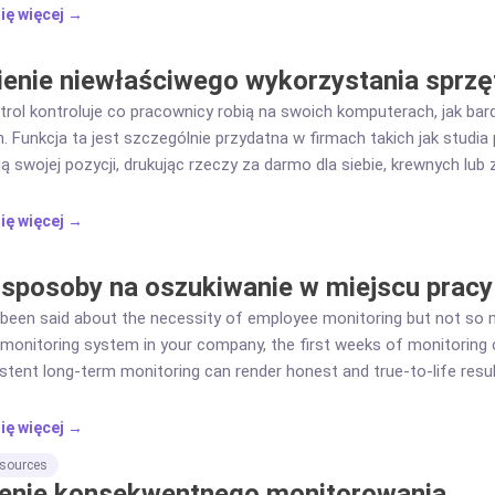
 wymagane funkcjonalności.
ię więcej →
ienie niewłaściwego wykorzystania sprzę
trol kontroluje co pracownicy robią na swoich komputerach, jak bar
. Funkcja ta jest szczególnie przydatna w firmach takich jak studia
ą swojej pozycji, drukując rzeczy za darmo dla siebie, krewnych l
, dlatego monitorowanie sposobu wykorzystania zasobów firmy jest
ię więcej →
sposoby na oszukiwanie w miejscu pracy
been said about the necessity of employee monitoring but not so m
onitoring system in your company, the first weeks of monitoring ca
stent long-term monitoring can render honest and true-to-life resul
ię więcej →
sources
enie konsekwentnego monitorowania