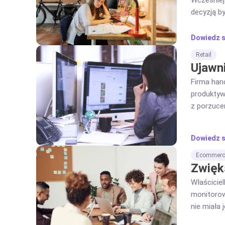
Wcześniej
decyzją b
1000% pro
Dowiedz s
Retail
Ujawn
Firma han
produktywn
z porzuce
wyciekowi
Dowiedz s
Ecommerc
Zwięks
Właścicie
monitorow
nie miała
Program m