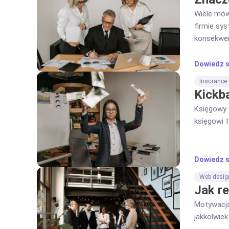
Wiele mówi
firmie sy
konsekwen
Dowiedz s
Insurance
Kickb
Księgowy 
księgowi t
Dowiedz s
Web desig
Jak r
Motywacja
jakkolwie