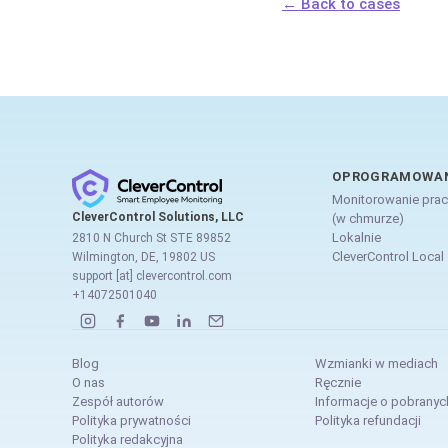
← Back to cases
OPROGRAMOWA
Monitorowanie pra
CleverControl Solutions, LLC
(w chmurze)
Lokalnie
2810 N Church St STE 89852
CleverControl Local
Wilmington, DE, 19802 US
support [at] clevercontrol.com
+14072501040
Blog
Wzmianki w mediach
O nas
Ręcznie
Zespół autorów
Informacje o pobranyc
Polityka prywatności
Polityka refundacji
Polityka redakcyjna