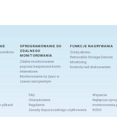
NIE
OPROGRAMOWANIE DO
FUNKCJE NAGRYWANIA
ZDALNEGO
cowników
Zrzuty ekranu
MONITOROWANIA
Removable Storage Devices
Zdalne monitorowanie
Monitoring
poprzez bezpieczne konto
Kontrola nad drukowaniem
internetowe
Monitorowanie na żywo w
czasie rzeczywistym
FAQ
Wsparcie
Oświadczenie
Najlepsze opro
h plikach
Regulamin
monitorowania
Zasady dopuszczalnego użytkowania
RODO