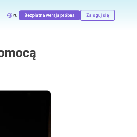
Bezpłatna wersja próbna
Zaloguj się
PL
pomocą