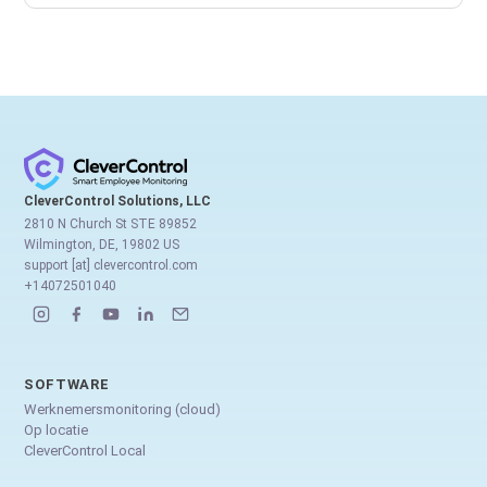
CleverControl Solutions, LLC
2810 N Church St STE 89852
Wilmington, DE, 19802 US
support [at] clevercontrol.com
+14072501040
SOFTWARE
Werknemersmonitoring (cloud)
Op locatie
CleverControl Local