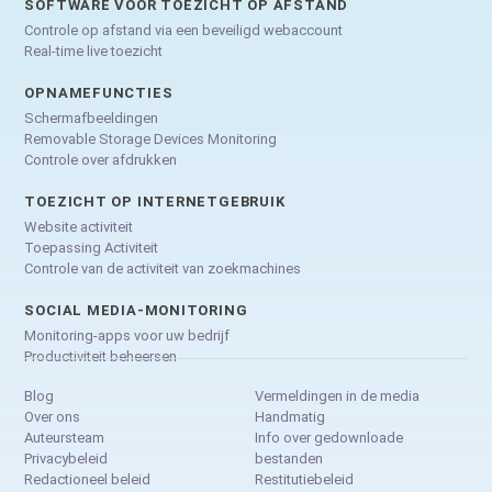
SOFTWARE VOOR TOEZICHT OP AFSTAND
Controle op afstand via een beveiligd webaccount
Real-time live toezicht
OPNAMEFUNCTIES
Schermafbeeldingen
Removable Storage Devices Monitoring
Controle over afdrukken
TOEZICHT OP INTERNETGEBRUIK
Website activiteit
Toepassing Activiteit
Controle van de activiteit van zoekmachines
SOCIAL MEDIA-MONITORING
Monitoring-apps voor uw bedrijf
Productiviteit beheersen
Blog
Vermeldingen in de media
Over ons
Handmatig
Auteursteam
Info over gedownloade
Privacybeleid
bestanden
Redactioneel beleid
Restitutiebeleid