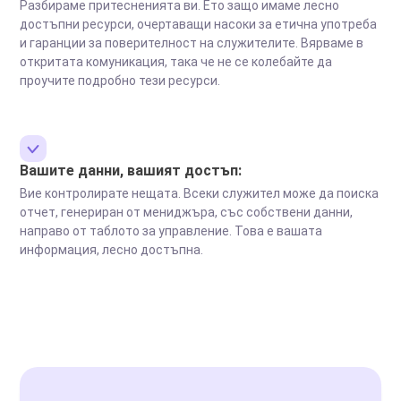
Разбираме притесненията ви. Ето защо имаме лесно
достъпни ресурси, очертаващи насоки за етична употреба
и гаранции за поверителност на служителите. Вярваме в
откритата комуникация, така че не се колебайте да
проучите подробно тези ресурси.
Вашите данни, вашият достъп:
Вие контролирате нещата. Всеки служител може да поиска
отчет, генериран от мениджъра, със собствени данни,
направо от таблото за управление. Това е вашата
информация, лесно достъпна.