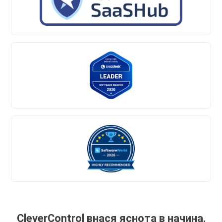
CleverControl внася яснота в начина,