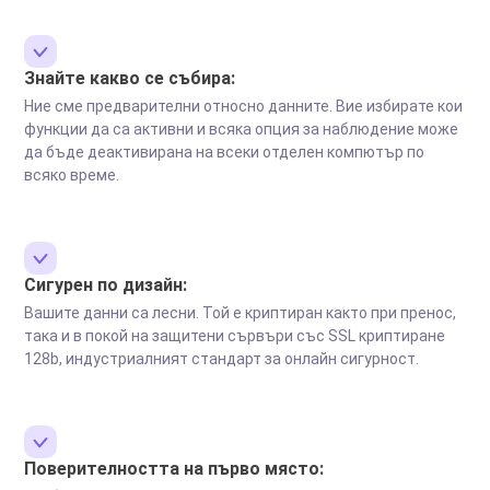
Знайте какво се събира:
Ние сме предварителни относно данните. Вие избирате кои
функции да са активни и всяка опция за наблюдение може
да бъде деактивирана на всеки отделен компютър по
всяко време.
Сигурен по дизайн:
Вашите данни са лесни. Той е криптиран както при пренос,
така и в покой на защитени сървъри със SSL криптиране
128b, индустриалният стандарт за онлайн сигурност.
Поверителността на първо място: