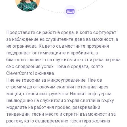
Представете си работна среда, в която софтуерът
за наблюдение на служителите дава възможност, а
не ограничава. Където съвместните прозрения
подхранват оптимизациите и пробивите, а
благосъстоянието на служителите стои ръка за ръка
със споделения успех. Това е средата, която
CleverControl оживява.
Ние не говорим за микроуправление. Ние се
стремим да отключим екипния потенциал чрез
мощни, етични инструменти. Нашият софтуер за
наблюдение на служители хвърля светлина върху
моделите на работния процес, разкривайки
тенденции, тесни места и скрити възможности за
растеж, като същевременно гарантира желязна