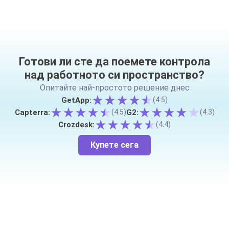
Готови ли сте да поемете контрола
над работното си пространство?
Опитайте най-простото решение днес
GetApp:
(4.5)
Capterra:
G2:
(4.5)
(4.3)
Crozdesk:
(4.4)
Купете сега