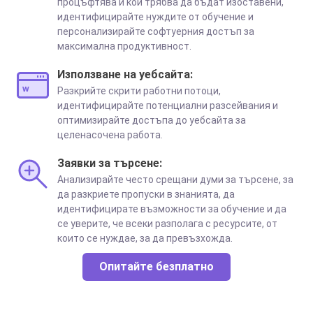
процъфтява и кои трябва да бъдат изоставени,
идентифицирайте нуждите от обучение и
персонализирайте софтуерния достъп за
максимална продуктивност.
Използване на уебсайта:
Разкрийте скрити работни потоци,
идентифицирайте потенциални разсейвания и
оптимизирайте достъпа до уебсайта за
целенасочена работа.
Заявки за търсене:
Анализирайте често срещани думи за търсене, за
да разкриете пропуски в знанията, да
идентифицирате възможности за обучение и да
се уверите, че всеки разполага с ресурсите, от
които се нуждае, за да превъзхожда.
Опитайте безплатно