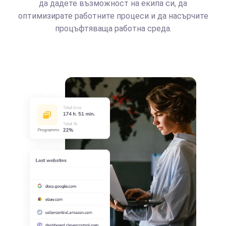
да дадете възможност на екипа си, да
оптимизирате работните процеси и да насърчите
процъфтяваща работна среда.