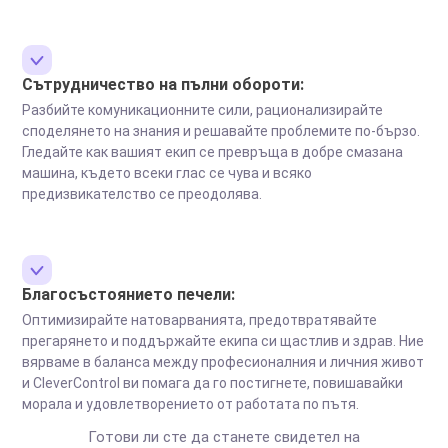
Сътрудничество на пълни обороти:
Разбийте комуникационните сили, рационализирайте
споделянето на знания и решавайте проблемите по-бързо.
Гледайте как вашият екип се превръща в добре смазана
машина, където всеки глас се чува и всяко
предизвикателство се преодолява.
Благосъстоянието печели:
Оптимизирайте натоварванията, предотвратявайте
прегарянето и поддържайте екипа си щастлив и здрав. Ние
вярваме в баланса между професионалния и личния живот
и CleverControl ви помага да го постигнете, повишавайки
морала и удовлетворението от работата по пътя.
Готови ли сте да станете свидетел на