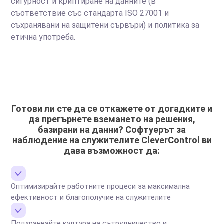
сигурност и криптиране на данните (в
съответствие със стандарта ISO 27001 и
съхранявани на защитени сървъри) и политика за
етична употреба.
Готови ли сте да се откажете от догадките и
да прегърнете вземането на решения,
базирани на данни? Софтуерът за
наблюдение на служителите CleverControl ви
дава възможност да:
Оптимизирайте работните процеси за максимална
ефективност и благополучие на служителите
Подхранвайте култура на сътрудничество и