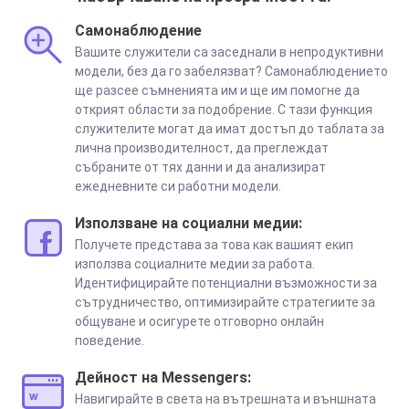
Самонаблюдение
Вашите служители са заседнали в непродуктивни
модели, без да го забелязват? Самонаблюдението
ще разсее съмненията им и ще им помогне да
открият области за подобрение. С тази функция
служителите могат да имат достъп до таблата за
лична производителност, да преглеждат
събраните от тях данни и да анализират
ежедневните си работни модели.
Използване на социални медии:
Получете представа за това как вашият екип
използва социалните медии за работа.
Идентифицирайте потенциални възможности за
сътрудничество, оптимизирайте стратегиите за
общуване и осигурете отговорно онлайн
поведение.
Дейност на Messengers:
Навигирайте в света на вътрешната и външната