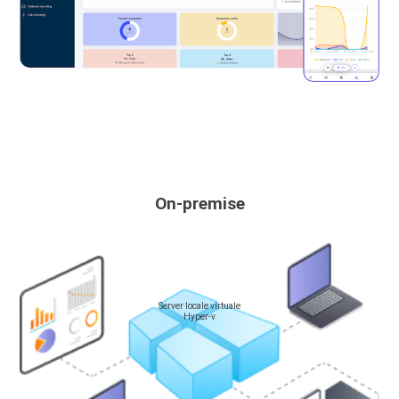
On-premise
Server locale virtuale
Hyper-v