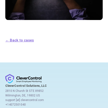
← Back to cases
CleverControl Solutions, LLC
2810 N Church St STE 89852
Wilmington, DE, 19802 US
support [at] clevercontrol.com
+14072501040