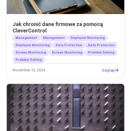
Jak chronić dane firmowe za pomocą
CleverControl
Management
Management
Employee Monitoring
Employee Monitoring
Data Protection
Data Protection
Screen Monitoring
Screen Monitoring
Problem Solving
Problem Solving
November 10, 2024
Czytaj