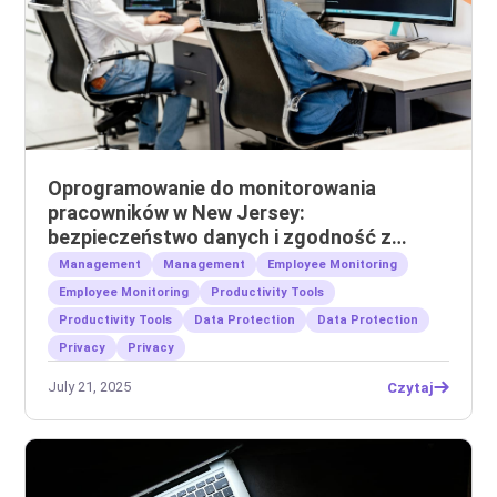
Oprogramowanie do monitorowania
pracowników w New Jersey:
bezpieczeństwo danych i zgodność z
przepisami
Management
Management
Employee Monitoring
Employee Monitoring
Productivity Tools
Productivity Tools
Data Protection
Data Protection
Privacy
Privacy
July 21, 2025
Czytaj