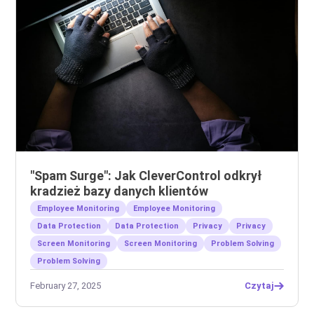
"Spam Surge": Jak CleverControl odkrył
kradzież bazy danych klientów
Employee Monitoring
Employee Monitoring
Data Protection
Data Protection
Privacy
Privacy
Screen Monitoring
Screen Monitoring
Problem Solving
Problem Solving
February 27, 2025
Czytaj