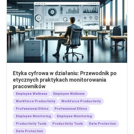
Etyka cyfrowa w działaniu: Przewodnik po
etycznych praktykach monitorowania
pracowników
Employee Wellness
Employee Wellness
Workforce Productivity
Workforce Productivity
Professional Ethics
Professional Ethics
Employee Monitoring
Employee Monitoring
Productivity Tools
Productivity Tools
Data Protection
Data Protection