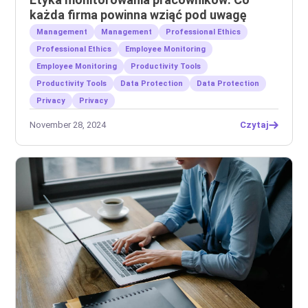
każda firma powinna wziąć pod uwagę
Management
Management
Professional Ethics
Professional Ethics
Employee Monitoring
Employee Monitoring
Productivity Tools
Productivity Tools
Data Protection
Data Protection
Privacy
Privacy
November 28, 2024
Czytaj