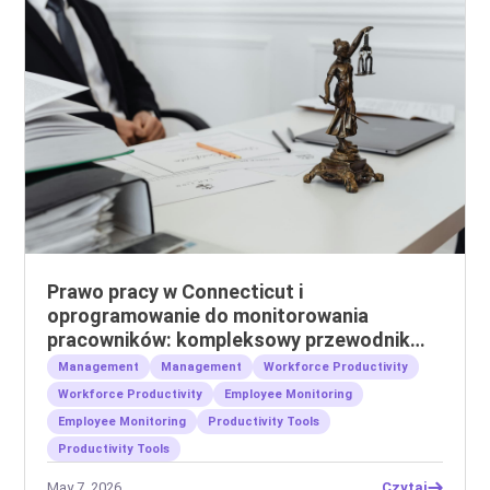
Prawo pracy w Connecticut i
oprogramowanie do monitorowania
pracowników: kompleksowy przewodnik
dla pracodawców
Management
Management
Workforce Productivity
Workforce Productivity
Employee Monitoring
Employee Monitoring
Productivity Tools
Productivity Tools
May 7, 2026
Czytaj