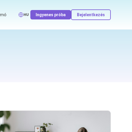
emó
Ingyenes próba
Bejelentkezés
HU