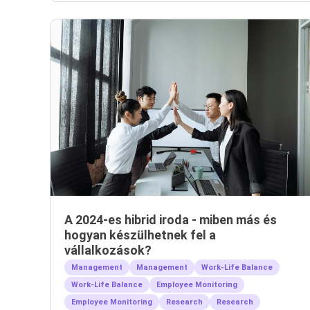
A 2024-es hibrid iroda - miben más és
hogyan készülhetnek fel a
vállalkozások?
Management
Management
Work-Life Balance
Work-Life Balance
Employee Monitoring
Employee Monitoring
Research
Research