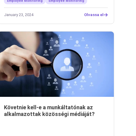
Employee Monitoring
Employee Monitoring
January 23, 2024
Olvassa el
Követnie kell-e a munkáltatónak az
alkalmazottak közösségi médiáját?