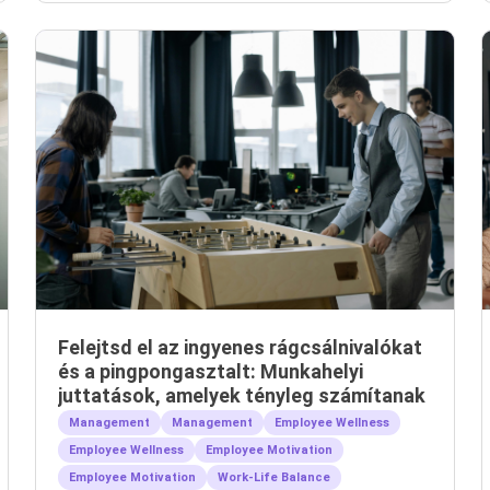
Felejtsd el az ingyenes rágcsálnivalókat
és a pingpongasztalt: Munkahelyi
juttatások, amelyek tényleg számítanak
Management
Management
Employee Wellness
Employee Wellness
Employee Motivation
Employee Motivation
Work-Life Balance