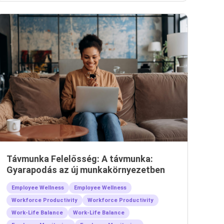
Távmunka Felelősség: A távmunka:
Gyarapodás az új munkakörnyezetben
Employee Wellness
Employee Wellness
Workforce Productivity
Workforce Productivity
Work-Life Balance
Work-Life Balance