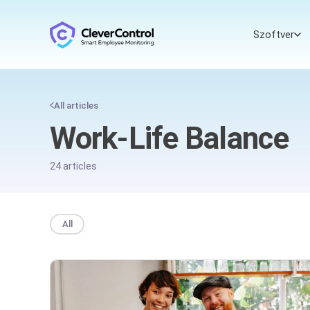
Szoftver
All articles
Work-Life Balance
24 articles
All