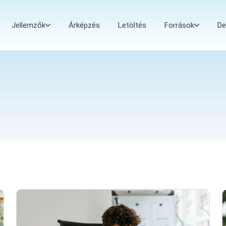
Jellemzők
Árképzés
Letöltés
Források
D