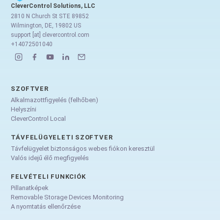
CleverControl Solutions, LLC
2810 N Church St STE 89852
Wilmington, DE, 19802 US
support [at] clevercontrol.com
+14072501040
SZOFTVER
Alkalmazottfigyelés (felhőben)
Helyszíni
CleverControl Local
TÁVFELÜGYELETI SZOFTVER
Távfelügyelet biztonságos webes fiókon keresztül
Valós idejű élő megfigyelés
FELVÉTELI FUNKCIÓK
Pillanatképek
Removable Storage Devices Monitoring
A nyomtatás ellenőrzése