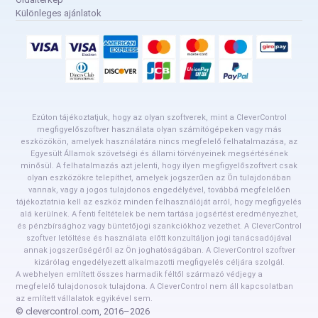
Különleges ajánlatok
Ezúton tájékoztatjuk, hogy az olyan szoftverek, mint a CleverControl
megfigyelőszoftver használata olyan számítógépeken vagy más
eszközökön, amelyek használatára nincs megfelelő felhatalmazása, az
Egyesült Államok szövetségi és állami törvényeinek megsértésének
minősül. A felhatalmazás azt jelenti, hogy ilyen megfigyelőszoftvert csak
olyan eszközökre telepíthet, amelyek jogszerűen az Ön tulajdonában
vannak, vagy a jogos tulajdonos engedélyével, továbbá megfelelően
tájékoztatnia kell az eszköz minden felhasználóját arról, hogy megfigyelés
alá kerülnek. A fenti feltételek be nem tartása jogsértést eredményezhet,
és pénzbírsághoz vagy büntetőjogi szankciókhoz vezethet. A CleverControl
szoftver letöltése és használata előtt konzultáljon jogi tanácsadójával
annak jogszerűségéről az Ön joghatóságában. A CleverControl szoftver
kizárólag engedélyezett alkalmazotti megfigyelés céljára szolgál.
A webhelyen említett összes harmadik féltől származó védjegy a
megfelelő tulajdonosok tulajdona. A CleverControl nem áll kapcsolatban
az említett vállalatok egyikével sem.
© clevercontrol.com, 2016–2026