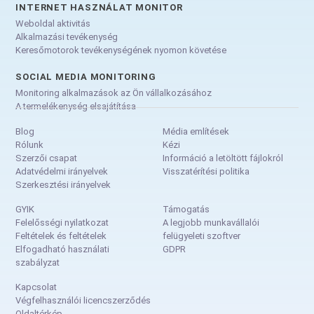
INTERNET HASZNÁLAT MONITOR
Weboldal aktivitás
Alkalmazási tevékenység
Keresőmotorok tevékenységének nyomon követése
SOCIAL MEDIA MONITORING
Monitoring alkalmazások az Ön vállalkozásához
A termelékenység elsajátítása
Blog
Média említések
Rólunk
Kézi
Szerzői csapat
Információ a letöltött fájlokról
Adatvédelmi irányelvek
Visszatérítési politika
Szerkesztési irányelvek
GYIK
Támogatás
Felelősségi nyilatkozat
A legjobb munkavállalói
Feltételek és feltételek
felügyeleti szoftver
Elfogadható használati
GDPR
szabályzat
Kapcsolat
Végfelhasználói licencszerződés
Oldaltérkép