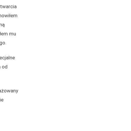
otwarcia
anowiłem
lną
załem mu
go.
ecjalne
a od
gażowany
ie