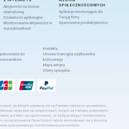
SPOŁECZNOŚCIOWYCH
Aktywność na stronie
Aplikacje monitorujące dla
internetowej
Twojej firmy
Działalność aplikacyjna
Opanowanie produktywności
Monitorowanie aktywności w
wyszukiwarkach
Kontakty
gramowanie do
Umowa licencyjna użytkownika
 pracowników
końcowego
Mapa witryny
Oferty specjalne
eniach, do których używania nie są Państwo należycie upoważnieni,
talować wyłącznie na urządzeniach, których są Państwo prawowitymi
alowane jest takie oprogramowanie, że będą podlegać monitorowaniu.
m oprogramowania CleverControl należy skonsultować się z doradcą
 celów autoryzowanego monitorowania pracowników.