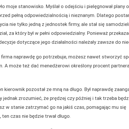
ło moje stanowisko. Myślał o odejściu i pielęgnował plany 
przed pełną odpowiedzialnością i nieznanym. Dlatego post
ia nie tylko jedną z jednostek firmy, ale stał się samodzie
iał, za który był w pełni odpowiedzialny. Ponieważ przeka
ecyzje dotyczące jego działalności należały zawsze do nie
i firma naprawdę go potrzebuje, możesz nawet stworzyć sp
m. A może też dać menedżerowi określony procent partner
en kierownik pozostał ze mną na długo. Był naprawdę zaan
jednak zrozumieć, że prędzej czy później i tak trzeba będz
esz w stanie zatrzymać go na jakiś czas, pomagając mu się
ten czas nie będzie trwał długo.