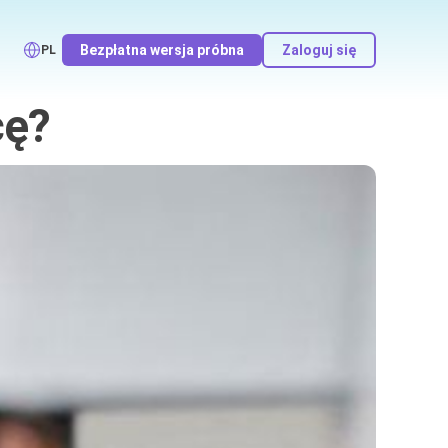
Bezpłatna wersja próbna
Zaloguj się
PL
cę?