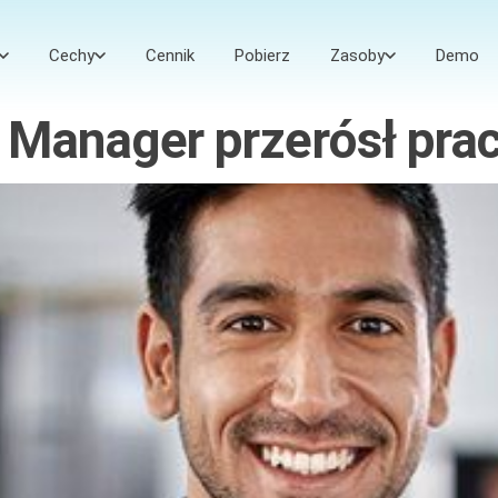
Cechy
Cennik
Pobierz
Zasoby
Demo
e Manager przerósł pra