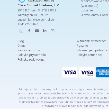
Monitorowanie pra
CleverControl Solutions, LLC
(w chmurze)
Lokalnie
2810 N Church St STE 89852
CleverControl Local
Wilmington, DE, 19802 US
support [at] clevercontrol.com
+14072501040
Blog
Wzmianki w mediach
O nas
Ręcznie
Zespół autorów
Informacje o pobranyc
Polityka prywatności
Polityka refundacji
Polityka redakcyjna
Niniejszym informujemy, że korzystanie z oprogramowania takiego 
jest uznawane za naruszenie federalnych i stanowych przepisów pr
właścicielami, lub za zgodą prawowitego właściciela, a także że n
Nieprzestrzeganie powyższych warunków może skutkować naruszenie
prawnym w sprawie legalności jego używania w Pa