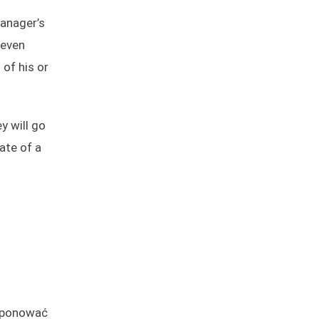
manager’s
 even
 of his or
y will go
ate of a
roponować