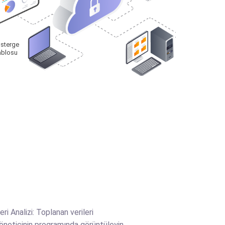
sterge
ablosu
eri Analizi: Toplanan verileri
öneticinin programında görüntüleyin.