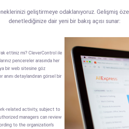
klerinizi geliştirmeye odaklanıyoruz. Gelişmiş özelli
denetlediğinize dair yeni bir bakış açısı sunar:
rak ettiniz mi? CleverControl ile
arınız pencereler arasında her
ya bir web sitesine göz
her anını detaylandıran görsel bir
k-related activity, subject to
 Authorized managers can review
rding to the organization's