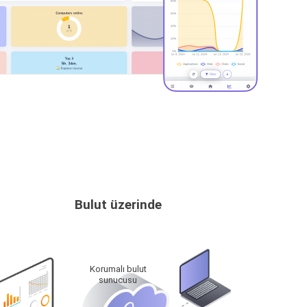
Bulut üzerinde
Korumalı bulut
sunucusu