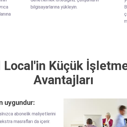
yrıca
bilgisayarlarına yükleyin.
B
lanına
ç
m
 Local'in Küçük İşletme
Avantajları
in uygundur:
alnızca abonelik maliyetlerini
ekstra masrafları da içerir.