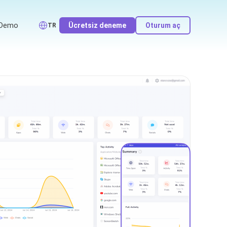
Demo
Ücretsiz deneme
Oturum aç
TR