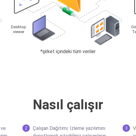
Gö
Desktop
T
viewer
*şirket içindeki tüm veriler
Nasıl çalışır
 ve
Çalışan Dağıtımı: İzleme yazılımını
V
2
3
inin
denetlemek istediğiniz çalışanların
y