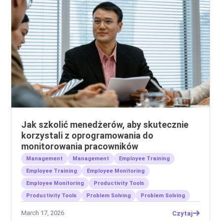
Jak szkolić menedżerów, aby skutecznie
korzystali z oprogramowania do
monitorowania pracowników
Management
Management
Employee Training
Employee Training
Employee Monitoring
Employee Monitoring
Productivity Tools
Productivity Tools
Problem Solving
Problem Solving
March 17, 2026
Czytaj