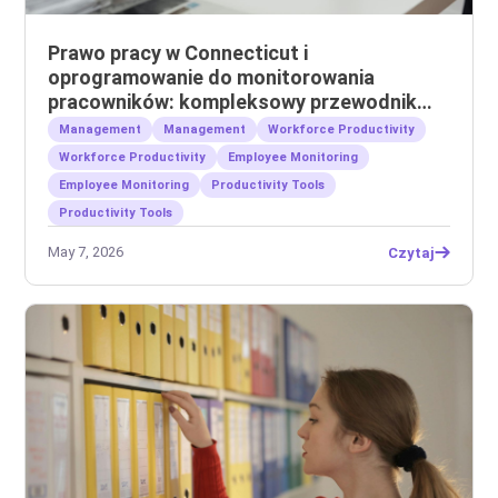
Prawo pracy w Connecticut i
oprogramowanie do monitorowania
pracowników: kompleksowy przewodnik
dla pracodawców
Management
Management
Workforce Productivity
Workforce Productivity
Employee Monitoring
Employee Monitoring
Productivity Tools
Productivity Tools
May 7, 2026
Czytaj