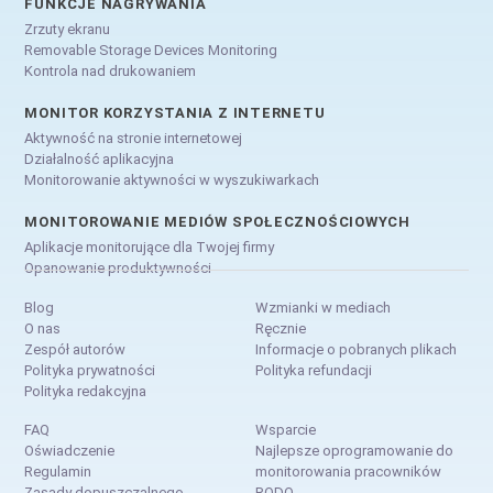
FUNKCJE NAGRYWANIA
Zrzuty ekranu
Removable Storage Devices Monitoring
Kontrola nad drukowaniem
MONITOR KORZYSTANIA Z INTERNETU
Aktywność na stronie internetowej
Działalność aplikacyjna
Monitorowanie aktywności w wyszukiwarkach
MONITOROWANIE MEDIÓW SPOŁECZNOŚCIOWYCH
Aplikacje monitorujące dla Twojej firmy
Opanowanie produktywności
Blog
Wzmianki w mediach
O nas
Ręcznie
Zespół autorów
Informacje o pobranych plikach
Polityka prywatności
Polityka refundacji
Polityka redakcyjna
FAQ
Wsparcie
Oświadczenie
Najlepsze oprogramowanie do
Regulamin
monitorowania pracowników
Zasady dopuszczalnego
RODO