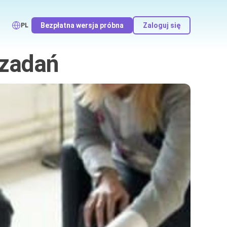
Bezpłatna wersja próbna
Zaloguj się
PL
 zadań