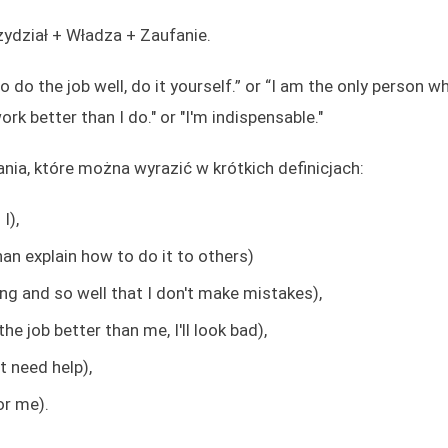
rzydział + Władza + Zaufanie.
 do the job well, do it yourself.” or “I am the only person w
ork better than I do." or "I'm indispensable."
nia, które można wyrazić w krótkich definicjach:
I),
than explain how to do it to others)
ong and so well that I don't make mistakes),
e job better than me, I'll look bad),
't need help),
or me).