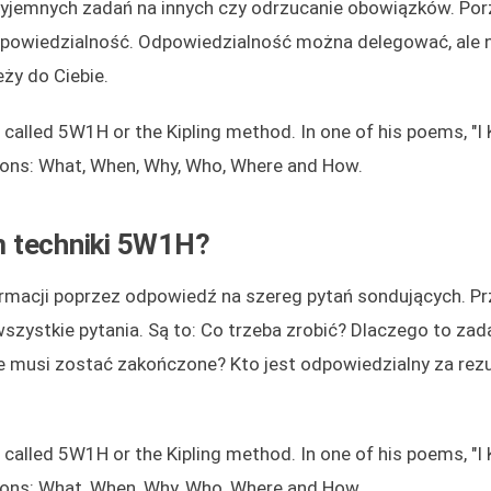
przyjemnych zadań na innych czy odrzucanie obowiązków. Po
powiedzialność. Odpowiedzialność można delegować, ale n
ży do Ciebie.
 called 5W1H or the Kipling method. In one of his poems, "I 
tions: What, When, Why, Who, Where and How.
m techniki 5W1H?
macji poprzez odpowiedź na szereg pytań sondujących. P
zystkie pytania. Są to: Co trzeba zrobić? Dlaczego to zada
e musi zostać zakończone? Kto jest odpowiedzialny za rezu
 called 5W1H or the Kipling method. In one of his poems, "I 
tions: What, When, Why, Who, Where and How.