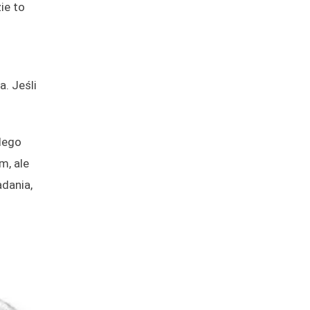
ie to
. Jeśli
dego
m, ale
adania,