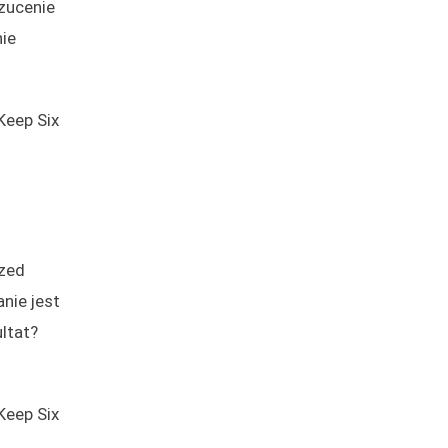
rzucenie
ie
Keep Six
rzed
nie jest
ltat?
Keep Six