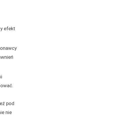
ny efekt
ykonawcy
awnień
ki
gować.
weź pod
ie nie