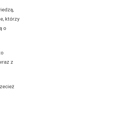
iedzą,
e, którzy
ą o
to
wraz z
rzecież