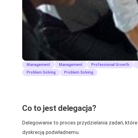
Management
Management
Professional Growth
Problem Solving
Problem Solving
Co to jest delegacja?
Delegowanie to proces przydzielania zadań, któ
dyskrecją podwładnemu.