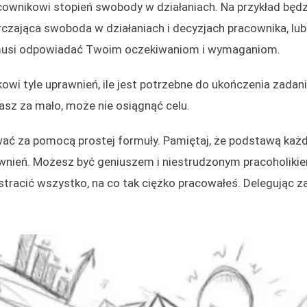
wnikowi stopień swobody w działaniach. Na przykład będz
arczająca swoboda w działaniach i decyzjach pracownika, lub
k musi odpowiadać Twoim oczekiwaniom i wymaganiom.
wi tyle uprawnień, ile jest potrzebne do ukończenia zadania
dasz za mało, może nie osiągnąć celu.
ać za pomocą prostej formuły. Pamiętaj, że podstawą każ
wnień. Możesz być geniuszem i niestrudzonym pracoholikie
stracić wszystko, na co tak ciężko pracowałeś. Delegując z