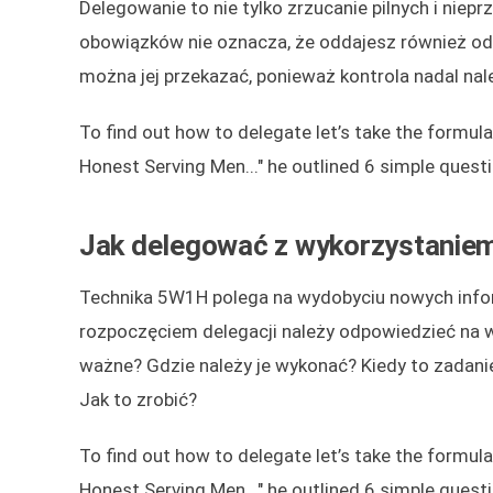
Delegowanie to nie tylko zrzucanie pilnych i nie
obowiązków nie oznacza, że oddajesz również od
można jej przekazać, ponieważ kontrola nadal nale
To find out how to delegate let’s take the formula
Honest Serving Men..." he outlined 6 simple ques
Jak delegować z wykorzystanie
Technika 5W1H polega na wydobyciu nowych infor
rozpoczęciem delegacji należy odpowiedzieć na ws
ważne? Gdzie należy je wykonać? Kiedy to zadani
Jak to zrobić?
To find out how to delegate let’s take the formula
Honest Serving Men..." he outlined 6 simple ques