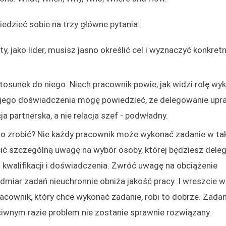
dzieć sobie na trzy główne pytania:
y, jako lider, musisz jasno określić cel i wyznaczyć konkret
osunek do niego. Niech pracownik powie, jak widzi rolę w
mojego doświadczenia mogę powiedzieć, że delegowanie upr
ja partnerska, a nie relacja szef - podwładny.
 to zrobić? Nie każdy pracownik może wykonać zadanie w ta
ócić szczególną uwagę na wybór osoby, której będziesz dele
walifikacji i doświadczenia. Zwróć uwagę na obciążenie
dmiar zadań nieuchronnie obniża jakość pracy. I wreszcie 
acownik, który chce wykonać zadanie, robi to dobrze. Zadan
iwnym razie problem nie zostanie sprawnie rozwiązany.