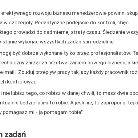
la efektywnego rozwoju biznesu menedżerowie powinni skupi
a w szczegóły. Pedantyczne podejście do kontroli, chęć
kiego prowadzi do nadmiernej straty czasu. Śledzenie wsz
w stanie wykonać wszystkich zadań samodzielnie.
mogą być dobrze wykonane tylko przez profesjonalistów. Ta
 techniczny zarządza przetwarzaniem nowego biznesu, a ki
e-maili. Zbuduj przepływ pracy tak, aby każdy pracownik roz
ich kontrolować.
i nie lubisz tego, co robisz w danej chwili, to masz dwie opc
ualnie będzie lubiła to robić. A jeśli nie, to zaproponuj tej 
"ty pomagasz mi - ja pomagam tobie".
m zadań