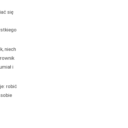
ać się
ystkiego
k, niech
erownik
umiał i
je: robić
osobie