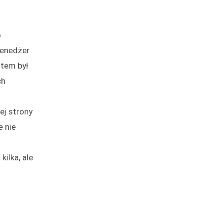
o
menedżer
stem był
ch
ej strony
e nie
ilka, ale