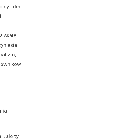
lny lider
i
i
ą skalę.
zyniesie
nalizm,
acowników
nia
, ale ty