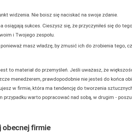
unkt widzenia. Nie boisz się naciskać na swoje zdanie.
ma osiągają sukces. Cieszysz się, że przyczyniłeś się do te
Twoim i Twojego zespołu.
, ponieważ masz władzę, by zmusić ich do zrobienia tego, c
est to materiał do przemyśleń. Jeśli uważasz, że większoś
 jeszcze menedżerem, prawdopodobnie nie jesteś do końca ob
ujesz w firmie, która ma tendencję do tworzenia sztucznyc
m przypadku warto popracować nad sobą, w drugim - poszuk
j obecnej firmie