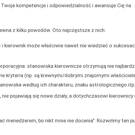
 Twoje kompetencje i odpowiedzialność i awansuje Cię na
pewna z kilku powodów. Oto najczęstsze z nich:
i i kierownik może właściwie nawet nie wiedzieć o sukcesa
orporacyjna: stanowiska kierownicze otrzymują nie najbardzie
nne kryteria (np. są krewnymi/dobrymi znajomymi właściciela
 stanowiska według ich charakteru, znaku astrologicznego itp.
 nie pojawiają się nowe działy, a dotychczasowi kierownicy
ać menedżerem, bo nikt mnie nie docenia". Rozwińmy ten pu