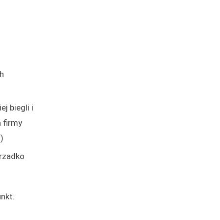
ch
j biegli i
 firmy
)
 rzadko
nkt.