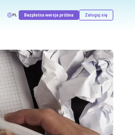
Bezpłatna wersja próbna
Zaloguj się
PL