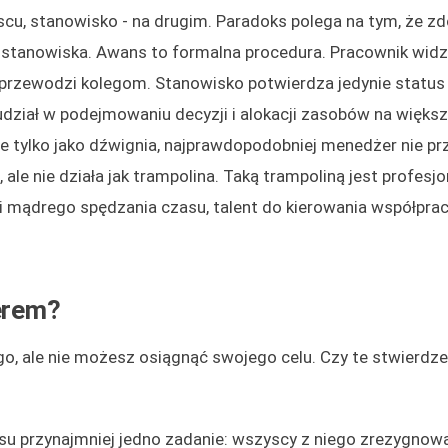
scu, stanowisko - na drugim. Paradoks polega na tym, że zdo
stanowiska. Awans to formalna procedura. Pracownik widz
 przewodzi kolegom. Stanowisko potwierdza jedynie status 
, udział w podejmowaniu decyzji i alokacji zasobów na większ
e tylko jako dźwignia, najprawdopodobniej menedżer nie pr
 ale nie działa jak trampolina. Taką trampoliną jest profesjo
 i mądrego spędzania czasu, talent do kierowania współpr
erem?
o, ale nie możesz osiągnąć swojego celu. Czy te stwierdze
u przynajmniej jedno zadanie: wszyscy z niego zrezygnowali