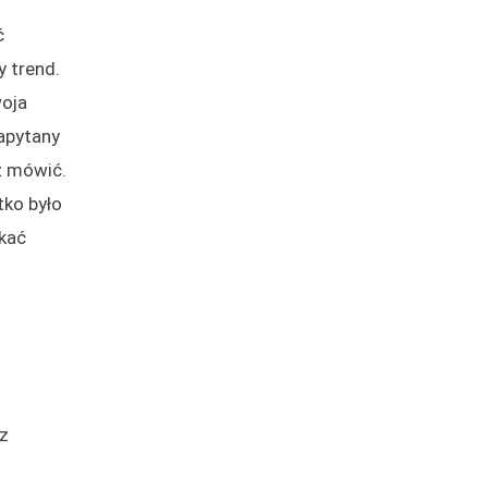
ć
 trend.
woja
zapytany
z mówić.
tko było
skać
sz