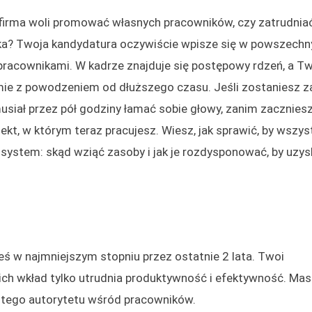
zy firma woli promować własnych pracowników, czy zatrudnia
a? Twoja kandydatura oczywiście wpisze się w powszechny
pracownikami. W kadrze znajduje się postępowy rdzeń, a T
irmie z powodzeniem od dłuższego czasu. Jeśli zostaniesz 
 musiał przez pół godziny łamać sobie głowy, zanim zacznies
jekt, w którym teraz pracujesz. Wiesz, jak sprawić, by wszys
a system: skąd wziąć zasoby i jak je rozdysponować, by uzy
 w najmniejszym stopniu przez ostatnie 2 lata. Twoi
 ich wkład tylko utrudnia produktywność i efektywność. Ma
stego autorytetu wśród pracowników.