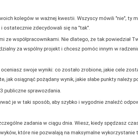
swoich kolegów w ważnej kwestii. Wszyscy mówili "nie", ty 
 i ostatecznie zdecydowali się na "tak".
mi ze współpracownikami. Nie dlatego, że tak powiedział T
edzialny za wspólny projekt i chcesz pomóc innym w radzeni
ceniasz swoje wyniki: co zostało zrobione, jakie cele zost
te, jak osiągnąć pożądany wynik, jakie słabe punkty należy p
2-3 publiczne sprawozdania.
ywać je w taki sposób, aby szybko i wygodnie znaleźć odpo
zczególne zadania w ciągu dnia. Wiesz, kiedy spędzasz cza
nawyków, które nie pozwalają na maksymalne wykorzystanie 