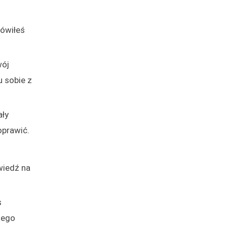
mówiłeś
wój
u sobie z
ały
oprawić.
wiedź na
s
tego