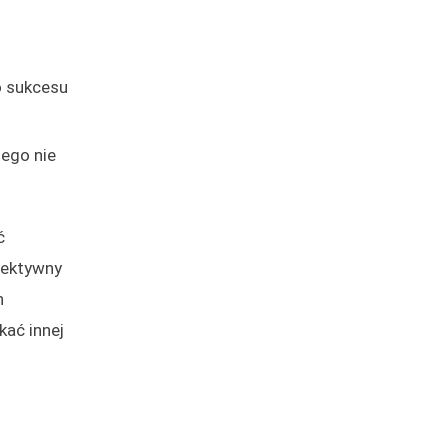
go sukcesu
zego nie
ć
iektywny
h
ać innej