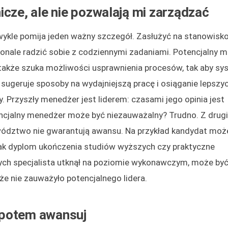
cze, ale nie pozwalają mi zarządzać
zwykle pomija jeden ważny szczegół. Zasłużyć na stanowisk
konale radzić sobie z codziennymi zadaniami. Potencjalny 
e także szuka możliwości usprawnienia procesów, tak aby sy
sugeruje sposoby na wydajniejszą pracę i osiąganie lepszy
Przyszły menedżer jest liderem: czasami jego opinia jest
encjalny menedżer może być niezauważalny? Trudno. Z drugi
ywództwo nie gwarantują awansu. Na przykład kandydat moż
 jak dyplom ukończenia studiów wyższych czy praktyczne
h specjalista utknął na poziomie wykonawczym, może być k
że nie zauważyło potencjalnego lidera.
 potem awansuj