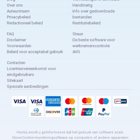
Over ons
Handmatig
Auteursteam
Info over gedownloade
Privacybeleid
bestanden
Redactioneel beleid
Restitutiebeleid
FAQ
Steun
Disclaimer
De beste software voor
Voorwaarden
werknemerscontrole
Beleid voor acceptabel gebruik
AVG
Contacten
Licentieovereenkomst voor
eindgebruikers
Sitekaart
Speciale aanbiedingen
Hierbij wordt u geïnformeerd dat het gebruik van software zoals
CleverControl-monitoringsoftware op computers of andere apparaten