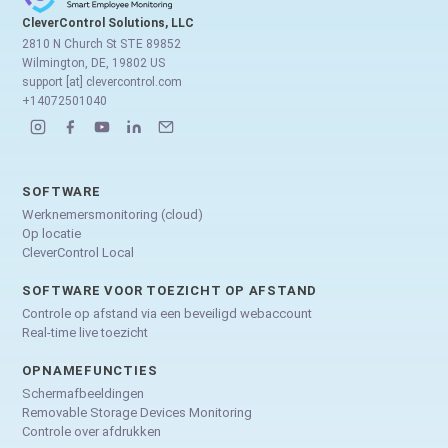
CleverControl Solutions, LLC
2810 N Church St STE 89852
Wilmington, DE, 19802 US
support [at] clevercontrol.com
+14072501040
SOFTWARE
Werknemersmonitoring (cloud)
Op locatie
CleverControl Local
SOFTWARE VOOR TOEZICHT OP AFSTAND
Controle op afstand via een beveiligd webaccount
Real-time live toezicht
OPNAMEFUNCTIES
Schermafbeeldingen
Removable Storage Devices Monitoring
Controle over afdrukken