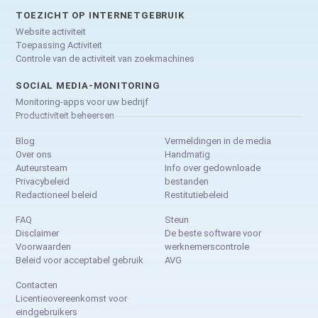
TOEZICHT OP INTERNETGEBRUIK
Website activiteit
Toepassing Activiteit
Controle van de activiteit van zoekmachines
SOCIAL MEDIA-MONITORING
Monitoring-apps voor uw bedrijf
Productiviteit beheersen
Blog
Vermeldingen in de media
Over ons
Handmatig
Auteursteam
Info over gedownloade
Privacybeleid
bestanden
Redactioneel beleid
Restitutiebeleid
FAQ
Steun
Disclaimer
De beste software voor
Voorwaarden
werknemerscontrole
Beleid voor acceptabel gebruik
AVG
Contacten
Licentieovereenkomst voor
eindgebruikers