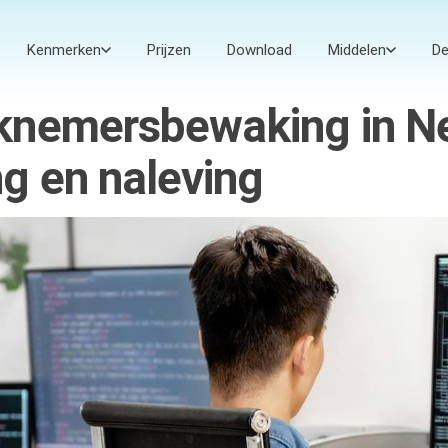
Kenmerken
Prijzen
Download
Middelen
D
knemersbewaking in N
g en naleving