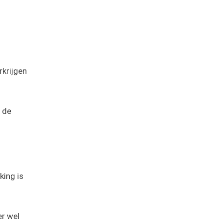
rkrijgen
 de
king is
er wel