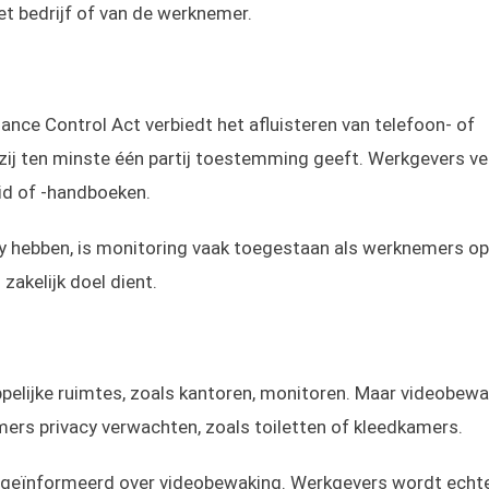
et bedrijf of van de werknemer.
ance Control Act verbiedt het afluisteren van telefoon- of
ij ten minste één partij toestemming geeft. Werkgevers ve
d of -handboeken.
 hebben, is monitoring vaak toegestaan als werknemers op
zakelijk doel dient.
lijke ruimtes, zoals kantoren, monitoren. Maar videobewa
ers privacy verwachten, zoals toiletten of kleedkamers.
n geïnformeerd over videobewaking. Werkgevers wordt echt