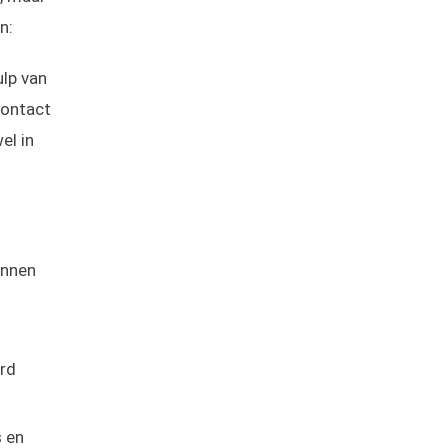
n:
lp van
contact
el in
unnen
erd
s en