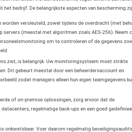
 het bedrijf. De belangrijkste aspecten van bescherming zij
worden versleuteld, zowel tijdens de overdracht (met behu
 op servers (meestal met algoritmen zoals AES-256). Neem 
ersoneelsmonitoring om te controleren of de gegevens zow
eld.
 ziet, is belangrijk. Uw monitoringsysteem moet strikte
en. Dit gebeurt meestal door een beheerdersaccount en
voorbeeld zodat managers alleen hun eigen teamgegevens k
eerde of on-premise oplossingen, zorg ervoor dat de
e datacenters, regelmatige back-ups en een goed gedefinie
is onkwetsbaar. Voer daarom regelmatig beveiligingsaudit