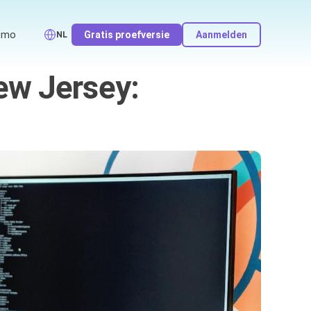
emo
Gratis proefversie
Aanmelden
NL
ew Jersey: