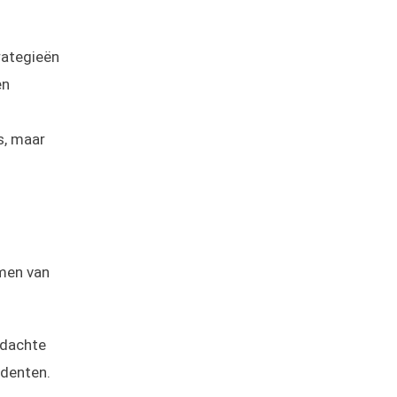
rategieën
en
s, maar
rmen van
rdachte
identen.