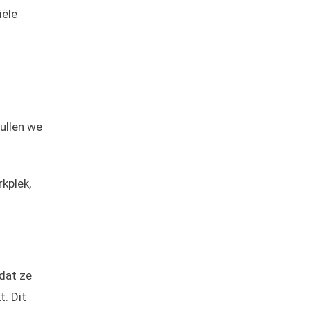
iële
ullen we
kplek,
dat ze
. Dit