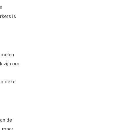
en
kers is
amelen
k zijn om
or deze
van de
, maar