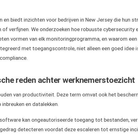
n en biedt inzichten voor bedrijven in New Jersey die hun st
of verfijnen. We onderzoeken hoe robuuste cybersecurity 
eten vormen van elk monitoringprogramma, en waarom een
ntegreerd met toegangscontrole, niet alleen een goed idee i
 compliance.
che reden achter werknemerstoezicht
jhouden van productiviteit. Deze term omvat ook het besche
p inbreuken en datalekken.
-software kan ongeautoriseerde toegang tot bestanden, ve
edrag detecteren voordat deze escaleren tot ernstige inc