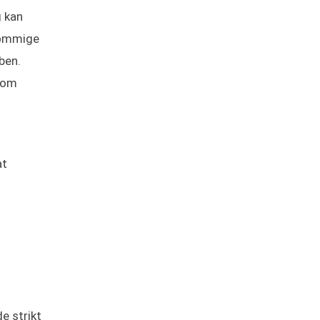
g kan
 Sommige
ben.
t om
at
e strikt