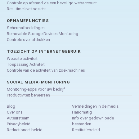
Controle op afstand via een beveiligd webaccount
Real-time live toezicht
OPNAMEFUNCTIES
Schermafbeeldingen
Removable Storage Devices Monitoring
Controle over afdrukken
TOEZICHT OP INTERNETGEBRUIK
Website activiteit
Toepassing Activiteit
Controle van de activiteit van zoekmachines
SOCIAL MEDIA-MONITORING
Monitoring-apps voor uw bedrijf
Productiviteit beheersen
Blog
Vermeldingen in de media
Over ons
Handmatig
Auteursteam
Info over gedownloade
Privacybeleid
bestanden
Redactioneel beleid
Restitutiebeleid