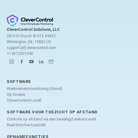
CleverControl Solutions, LLC
2810 N Church St STE 89852
Wilmington, DE, 19802 US
support [at] clevercontrol.com
+14072501040
SOFTWARE
Werknemersmonitoring (cloud)
Op locatie
CleverControl Local
SOFTWARE VOOR TOEZICHT OP AFSTAND
Controle op afstand via een beveiligd webaccount
Real-time live toezicht
OPNAMEFUNCTIES