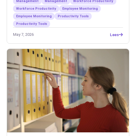
werkgevers
Management
Management
Workforce Productivity
Workforce Productivity
Employee Monitoring
Employee Monitoring
Productivity Tools
Productivity Tools
May 7, 2026
Lees