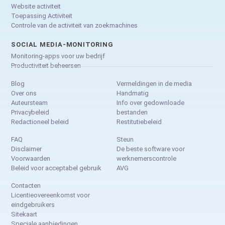
Website activiteit
Toepassing Activiteit
Controle van de activiteit van zoekmachines
SOCIAL MEDIA-MONITORING
Monitoring-apps voor uw bedrijf
Productiviteit beheersen
Blog
Vermeldingen in de media
Over ons
Handmatig
Auteursteam
Info over gedownloade
Privacybeleid
bestanden
Redactioneel beleid
Restitutiebeleid
FAQ
Steun
Disclaimer
De beste software voor
Voorwaarden
werknemerscontrole
Beleid voor acceptabel gebruik
AVG
Contacten
Licentieovereenkomst voor
eindgebruikers
Sitekaart
Speciale aanbiedingen