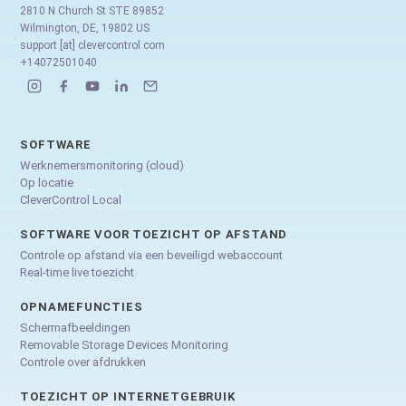
2810 N Church St STE 89852
Wilmington, DE, 19802 US
support [at] clevercontrol.com
+14072501040
SOFTWARE
Werknemersmonitoring (cloud)
Op locatie
CleverControl Local
SOFTWARE VOOR TOEZICHT OP AFSTAND
Controle op afstand via een beveiligd webaccount
Real-time live toezicht
OPNAMEFUNCTIES
Schermafbeeldingen
Removable Storage Devices Monitoring
Controle over afdrukken
TOEZICHT OP INTERNETGEBRUIK