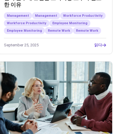
한 이유
Management
Management
Workforce Productivity
Workforce Productivity
Employee Monitoring
Employee Monitoring
Remote Work
Remote Work
September 25, 2025
읽다