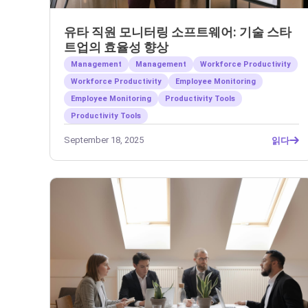
유타 직원 모니터링 소프트웨어: 기술 스타
트업의 효율성 향상
Management
Management
Workforce Productivity
Workforce Productivity
Employee Monitoring
Employee Monitoring
Productivity Tools
Productivity Tools
September 18, 2025
읽다