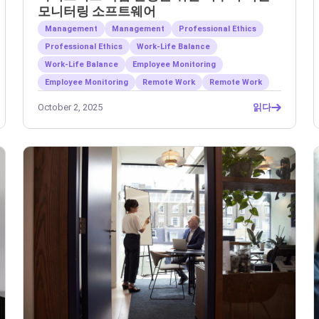
모니터링 소프트웨어
Management
Management
Professional Ethics
Professional Ethics
Work-Life Balance
Work-Life Balance
Employee Monitoring
Employee Monitoring
Remote Work
Remote Work
October 2, 2025
읽다