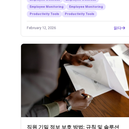
Employee Monitoring
Employee Monitoring
Productivity Tools
Productivity Tools
February 12, 2026
읽다
직원 기밀 정보 보호 방법: 규칙 및 솔루션