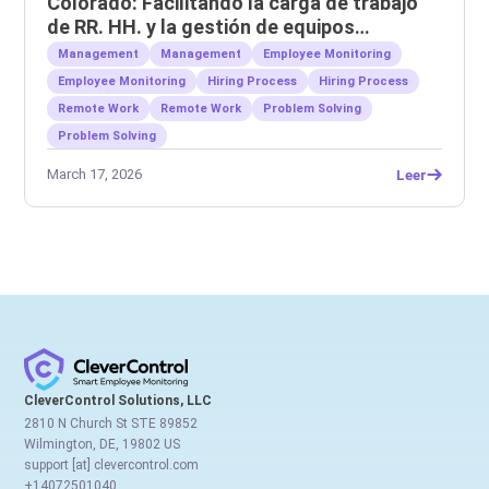
Colorado: Facilitando la carga de trabajo
de RR. HH. y la gestión de equipos
remotos.
Management
Management
Employee Monitoring
Employee Monitoring
Hiring Process
Hiring Process
Remote Work
Remote Work
Problem Solving
Problem Solving
March 17, 2026
Leer
CleverControl Solutions, LLC
2810 N Church St STE 89852
Wilmington, DE, 19802 US
support [at] clevercontrol.com
+14072501040