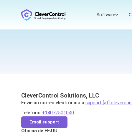
Software
C
CleverControl Solutions, LLC
Envíe un correo electrónico a:
support [at] clevercon
Teléfono:
+14072501040
Email support
Oficina de EE.UU.