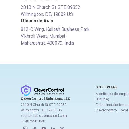
2810 N Church St STE 89852
Wilmington, DE, 19802 US
Oficina de Asia
812-C Wing, Kailash Business Park
Vikhroli West, Mumbai
Maharashtra 400079, India
SOFTWARE
Monitoreo de empl
CleverControl Solutions, LLC
la nube)
En las instalaciones
2810 N Church St STE 89852
CleverControl Local
Wilmington, DE, 19802 US
support [at] clevercontrol.com
+14072501040