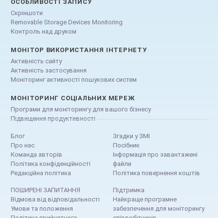
ОСОБЛИВОСТІ ЗАПИСУ
Скріншоти
Removable Storage Devices Monitoring
Контроль над друком
МОНІТОР ВИКОРИСТАННЯ ІНТЕРНЕТУ
Активність сайту
Активність застосування
Моніторинг активності пошукових систем
МОНІТОРИНГ СОЦІАЛЬНИХ МЕРЕЖ
Програми для моніторингу для вашого бізнесу
Підвищення продуктивності
Блог
Згадки у ЗМІ
Про нас
Посібник
Команда авторів
Інформація про завантажені
Політика конфіденційності
файли
Редакційна політика
Політика повернення коштів
ПОШИРЕНІ ЗАПИТАННЯ
Підтримка
Відмова від відповідальності
Найкраще програмне
Умови та положення
забезпечення для моніторингу
Політика прийнятного
співробітників