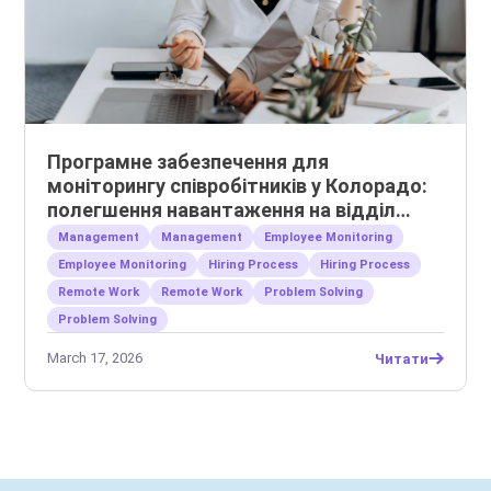
Програмне забезпечення для
моніторингу співробітників у Колорадо:
полегшення навантаження на відділ
кадрів та управління віддаленими
Management
Management
Employee Monitoring
командами
Employee Monitoring
Hiring Process
Hiring Process
Remote Work
Remote Work
Problem Solving
Problem Solving
March 17, 2026
Читати