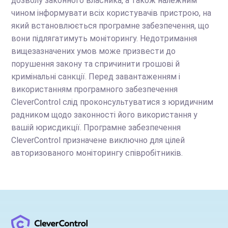
дозволу законного власника, а також належним
чином інформувати всіх користувачів пристрою, на
який встановлюється програмне забезпечення, що
вони підлягатимуть моніторингу. Недотримання
вищезазначених умов може призвести до
порушення закону та спричинити грошові й
кримінальні санкції. Перед завантаженням і
використанням програмного забезпечення
CleverControl слід проконсультуватися з юридичним
радником щодо законності його використання у
вашій юрисдикції. Програмне забезпечення
CleverControl призначене виключно для цілей
авторизованого моніторингу співробітників.