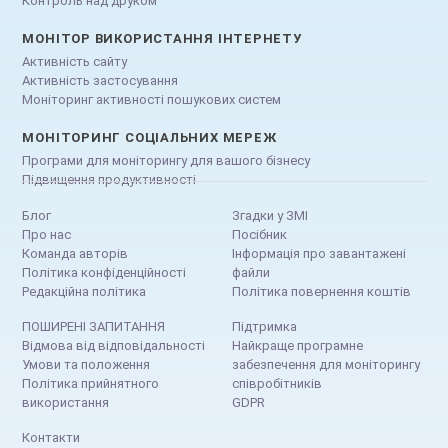
Контроль над друком
МОНІТОР ВИКОРИСТАННЯ ІНТЕРНЕТУ
Активність сайту
Активність застосування
Моніторинг активності пошукових систем
МОНІТОРИНГ СОЦІАЛЬНИХ МЕРЕЖ
Програми для моніторингу для вашого бізнесу
Підвищення продуктивності
Блог
Згадки у ЗМІ
Про нас
Посібник
Команда авторів
Інформація про завантажені
Політика конфіденційності
файли
Редакційна політика
Політика повернення коштів
ПОШИРЕНІ ЗАПИТАННЯ
Підтримка
Відмова від відповідальності
Найкраще програмне
Умови та положення
забезпечення для моніторингу
Політика прийнятного
співробітників
використання
GDPR
Контакти