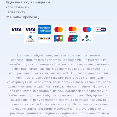
Ліцензійна угода з кінцевим
користувачем
Карта сайту
Спеціальні пропозиції
Цим вас повідомляють, що використання програмного
забезпечення, такого як програмне забезпечення моніторингу
CleverControl, на комп’ютерах або інших пристроях, на використання
яких у вас немає належного дозволу, вважається порушенням
федеральних законів і законів штатів США. Дозвіл означає, що ви
повинні встановлювати таке програмне забезпечення для
моніторингу лише на пристрої, які ви законно маєте у власності, або з
дозволу законного власника, а також належним чином інформувати
всіх користувачів пристрою, на який встановлюється програмне
забезпечення, що вони підлягатимуть моніторингу. Недотримання
вищезазначених умов може призвести до порушення закону та
спричинити грошові й кримінальні санкції. Перед завантаженням і
використанням програмного забезпечення CleverControl слід
проконсультуватися з юридичним радником щодо законності його