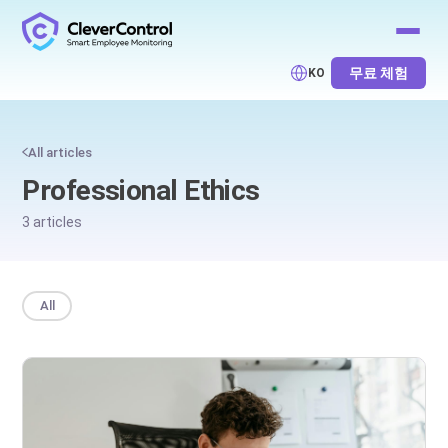
무료 체험
KO
All articles
Professional Ethics
3 articles
All