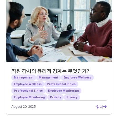
직원 감시의 윤리적 경계는 무엇인가?
Management
Management
Employee Wellness
Employee Wellness
Professional Ethics
Professional Ethics
Employee Monitoring
Employee Monitoring
Privacy
Privacy
August 20, 2025
읽다