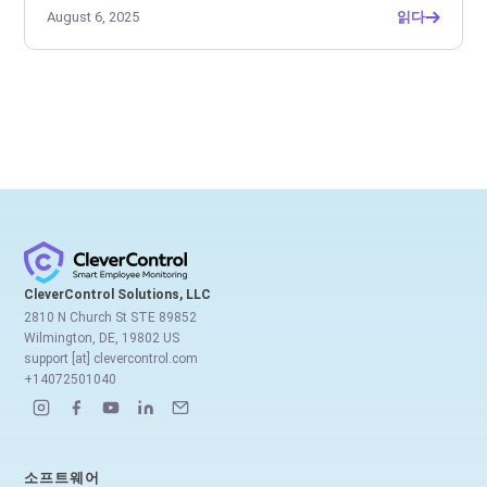
August 6, 2025
읽다
CleverControl Solutions, LLC
2810 N Church St STE 89852
Wilmington, DE, 19802 US
support [at] clevercontrol.com
+14072501040
소프트웨어