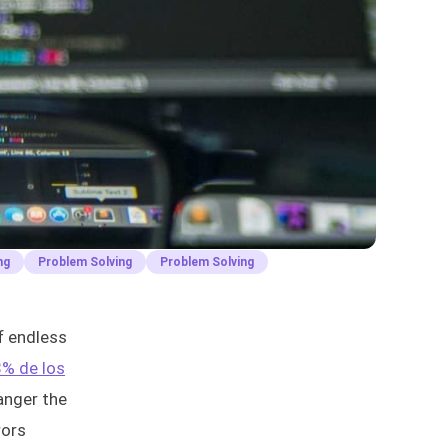
ng
Problem Solving
Problem Solving
f endless
% de los
anger the
rors