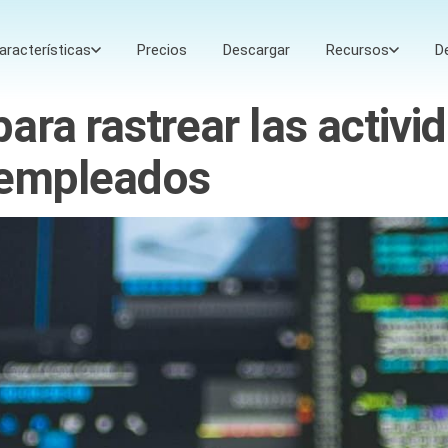
aracterísticas
Precios
Descargar
Recursos
D
ara rastrear las activi
 empleados