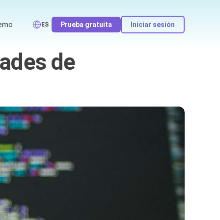
emo
Prueba gratuita
Iniciar sesión
ES
dades de