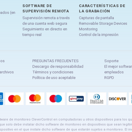
SOFTWARE DE
CARACTERÍSTICAS DE
SUPERVISIÓN REMOTA
LA GRABACIÓN
eados (en
Supervisión remota a través
Capturas de pantalla
de una cuenta web segura
Removable Storage Devices
Seguimiento en directo en
Monitoring
tiempo real
Control de la impresión
ios
PREGUNTAS FRECUENTES
Soporte
Descargo de responsabilidad
El mejor softwa
archivos
Términos y condiciones
empleados
Política de uso aceptable
RGPD
ftware de monitoreo CleverControl en computadoras u otros dispositivos para los q
a que solo debe instalar dicho software de monitoreo en dispositivos que sean legít
positivo en el que instale dicho software de que estarán sujetos a monitoreo. El