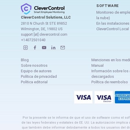
SOFTWARE
Monitoreo de empl
CleverControl Solutions, LLC
la nube)
En las instalaciones
2810 N Church St STE 89852
CleverControl Local
Wilmington, DE, 19802 US
support [at] clevercontrol.com
+14072501040
Blog
Menciones en los med
Sobre nosotros
Manual
Equipo de autores
Información sobre los 
Política de privacidad
descargados
Política editorial
Política de reembolso
Por la presente se le informa de que el uso de software como el so
de las leyes federales y estatales de EE. UU. La autorización implic
que también debe informar debidamente a todos los usuarios del dis