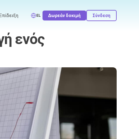
Επίδειξη
Δωρεάν δοκιμή
Σύνδεση
EL
γή ενός