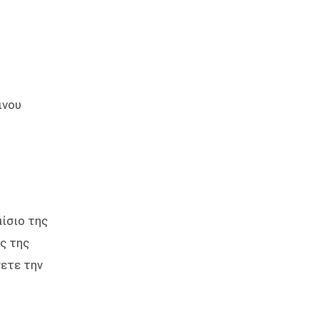
ινου
ίσιο της
ς της
σετε την