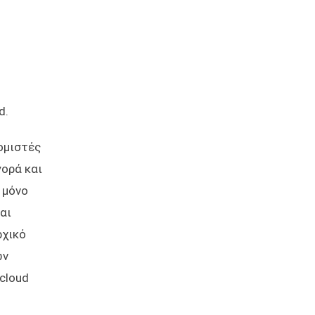
d.
ομιστές
γορά και
 μόνο
αι
ρχικό
ων
cloud