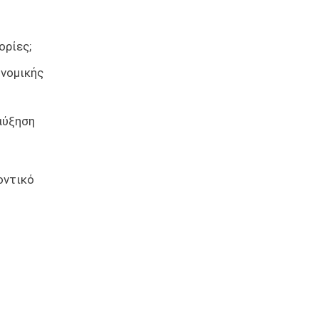
ορίες;
 νομικής
αύξηση
οντικό