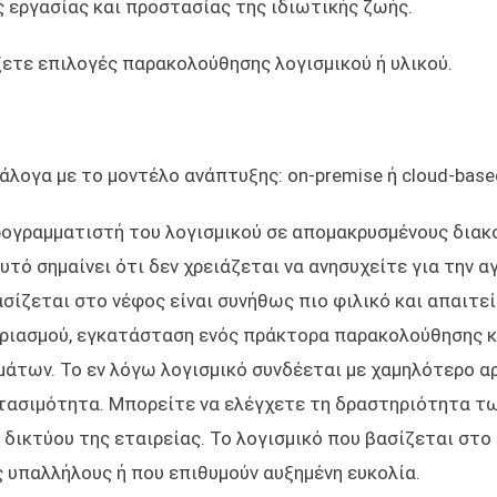
 εργασίας και προστασίας της ιδιωτικής ζωής.
ξετε επιλογές παρακολούθησης λογισμικού ή υλικού.
άλογα με το μοντέλο ανάπτυξης: on-premise ή cloud-base
ρογραμματιστή του λογισμικού σε απομακρυσμένους διακ
υτό σημαίνει ότι δεν χρειάζεται να ανησυχείτε για την α
σίζεται στο νέφος είναι συνήθως πιο φιλικό και απαιτεί
γαριασμού, εγκατάσταση ενός πράκτορα παρακολούθησης κ
άτων. Το εν λόγω λογισμικό συνδέεται με χαμηλότερο α
τασιμότητα. Μπορείτε να ελέγχετε τη δραστηριότητα τ
δικτύου της εταιρείας. Το λογισμικό που βασίζεται στο 
ς υπαλλήλους ή που επιθυμούν αυξημένη ευκολία.