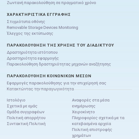
Ζωντανή παρακολούθηση σε πραγματικό χρόνο
ΧΑΡΑΚΤΗΡΙΣΤΙΚΆ ΕΓΓΡΑΦΉΣ
Στιγμιότυπα οθόνης
Removable Storage Devices Monitoring
Έλεγχος της εκτύπωσης
ΠΑΡΑΚΟΛΟΎΘΗΣΗ ΤΗΣ ΧΡΉΣΗΣ ΤΟΥ ΔΙΑΔΙΚΤΎΟΥ
Δραστηριότητα ιστότοπου
Δραστηριότητα εφαρμογής
Παρακολούθηση δραστηριότητας μηχανών αναζήτησης
ΠΑΡΑΚΟΛΟΎΘΗΣΗ ΚΟΙΝΩΝΙΚΏΝ ΜΈΣΩΝ
Εφαρμογές παρακολούθησης για την επιχείρησή σας
Κατακτώντας την παραγωγικότητα
Ιστολόγιο
Αναφορές στα μέσα
Σχετικά με εμάς
ενημέρωσης
Ομάδα συγγραφέων
Χειροκίνητο
Πολιτική απορρήτου
Πληροφορίες σχετικά με τα
Συντακτική Πολιτική
κατεβασμένα αρχεία
Πολιτική επιστροφής
χρημάτων