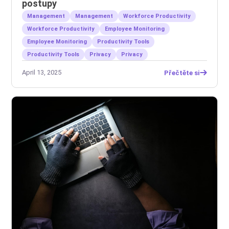
postupy
Management
Management
Workforce Productivity
Workforce Productivity
Employee Monitoring
Employee Monitoring
Productivity Tools
Productivity Tools
Privacy
Privacy
April 13, 2025
Přečtěte si