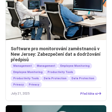
Software pro monitorování zaměstnanců v
New Jersey: Zabezpečení dat a dodržování
předpisů
Management
Management
Employee Monitoring
Employee Monitoring
Productivity Tools
Productivity Tools
Data Protection
Data Protection
Privacy
Privacy
July 21, 2025
Přečtěte si