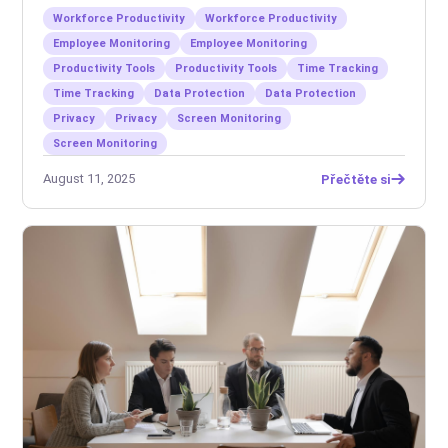
Workforce Productivity
Workforce Productivity
Employee Monitoring
Employee Monitoring
Productivity Tools
Productivity Tools
Time Tracking
Time Tracking
Data Protection
Data Protection
Privacy
Privacy
Screen Monitoring
Screen Monitoring
August 11, 2025
Přečtěte si