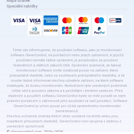
Mapa stránek
Speciální nabídky
Tímto vás informujeme, že používání softwaru, jako je monitorovací
software CleverControl, na počítačích nebo jiných zařízeních, k jejichž
používání nemáte řádné oprávnění, je považováno za porušení
federálních a státních zákonů USA. Oprávnění znamená, že takový
monitorovací software smíte instalovat pouze na zařízení, která
právoplatně vlastníte, nebo se souhlasem právoplatného vlastníka, a že
musíte řádně informovat všechny uživatele zařízení, na které software
instalujete, že budou monitorováni. Nedodržení výše uvedených podmínek
může vést k porušení zákona a k peněžitým i trestním sankcím. Před
stažením a použitím softwaru CleverControl byste se měli poradit se svým
právním poradcem o zákonnosti jeho používání ve vaší jurisdikci. Software
CleverControl je určen pouze pro účely oprávněného monitorování
zaměstnanců.
Všechny ochranné známky třetích stran uvedené na tomto webu jsou
majetkem příslušných vlastníků. CleverControl není spojena s žádnou z
uvedených společností.
© clevercontrol.com, 2016–2026