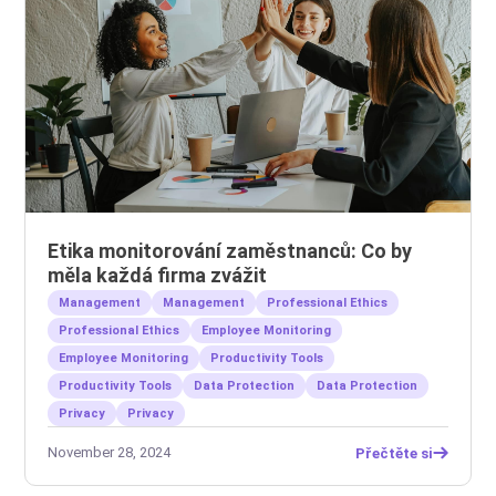
Etika monitorování zaměstnanců: Co by
měla každá firma zvážit
Management
Management
Professional Ethics
Professional Ethics
Employee Monitoring
Employee Monitoring
Productivity Tools
Productivity Tools
Data Protection
Data Protection
Privacy
Privacy
November 28, 2024
Přečtěte si