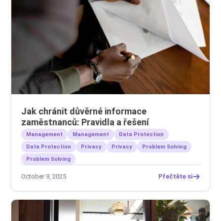
Jak chránit důvěrné informace
zaměstnanců: Pravidla a řešení
Management
Management
Data Protection
Data Protection
Privacy
Privacy
Problem Solving
Problem Solving
October 9, 2025
Přečtěte si