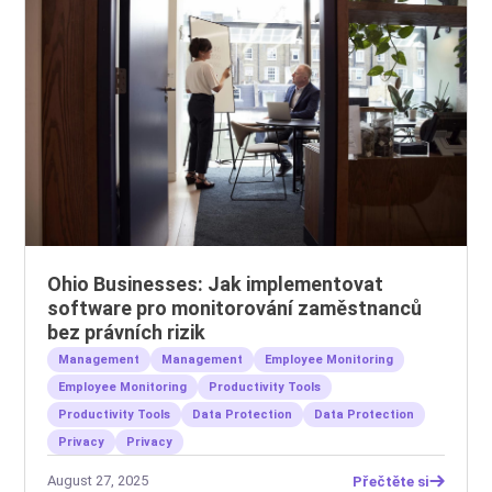
Ohio Businesses: Jak implementovat
software pro monitorování zaměstnanců
bez právních rizik
Management
Management
Employee Monitoring
Employee Monitoring
Productivity Tools
Productivity Tools
Data Protection
Data Protection
Privacy
Privacy
August 27, 2025
Přečtěte si