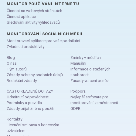
MONITOR POUŽÍVÁNÍ INTERNETU
Činnost na webových stránkách
Činnost aplikace
Sledování aktivity vyhledávačů
MONITOROVÁNÍ SOCIÁLNÍCH MÉDIÍ
Monitorovací aplikace pro vaše podnikání
Zvládnutí produktivity
Blog
Zmínky v médiích
O nás
Manuální
Tým autorů
Informace o stažených
Zásady ochrany osobních údajů
souborech
Redakční zásady
Zásady vracení peněz
ČASTO KLADENÉ DOTAZY
Podpora
Odmítnutí odpovědnosti
Nejlepší software pro
Podmínky a pravidla
monitorování zaměstnanců
Zásady přijatelného použití
GDPR
Kontakty
Licenční smlouva s koncovým
uživatelem