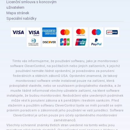
Licenční smlouva s koncovým
uživatelem
Mapa stránek
Speciální nabídky
Tímto vás informujeme, že používání softwaru, jako je monitorovací
software CleverControl, na počítačích nebo jiných zařízeních, k jejichž
používání nemáte řádné oprávnění, je považováno za porušení
federálních a státních zákonů USA. Oprávnění znamená, že takový
monitorovací software smíte instalovat pouze na zařízení, která
právoplatně vlastníte, nebo se souhlasem právoplatného vlastníka, a že
musíte řádně informovat všechny uživatele zařízení, na které software
instalujete, že budou monitorováni. Nedodržení výše uvedených podmínek
může vést k porušení zákona a k peněžitým i trestním sankcím. Před
stažením a použitím softwaru CleverControl byste se měli poradit se svým
právním poradcem o zákonnosti jeho používání ve vaší jurisdikci. Software
CleverControl je určen pouze pro účely oprávněného monitorování
zaměstnanců.
Všechny ochranné známky třetích stran uvedené na tomto webu jsou