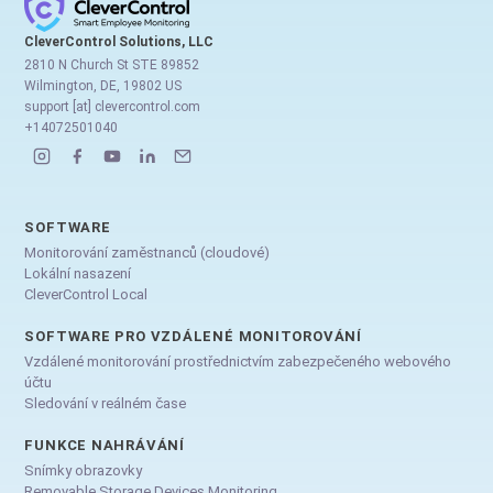
CleverControl Solutions, LLC
2810 N Church St STE 89852
Wilmington, DE, 19802 US
support [at] clevercontrol.com
+14072501040
SOFTWARE
Monitorování zaměstnanců (cloudové)
Lokální nasazení
CleverControl Local
SOFTWARE PRO VZDÁLENÉ MONITOROVÁNÍ
Vzdálené monitorování prostřednictvím zabezpečeného webového
účtu
Sledování v reálném čase
FUNKCE NAHRÁVÁNÍ
Snímky obrazovky
Removable Storage Devices Monitoring