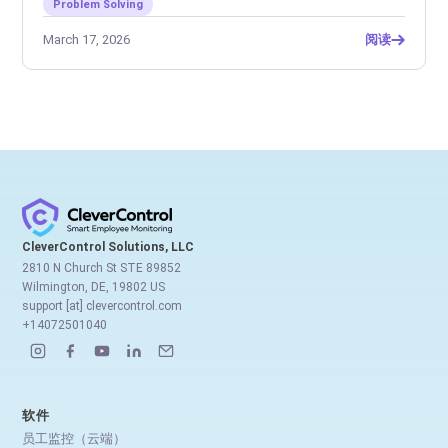
Problem Solving
March 17, 2026
阅读
CleverControl Solutions, LLC
2810 N Church St STE 89852
Wilmington, DE, 19802 US
support [at] clevercontrol.com
+14072501040
软件
员工监控（云端）