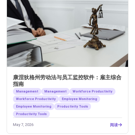
康涅狄格州劳动法与员工监控软件：雇主综合
指南
Management
Management
Workforce Productivity
Workforce Productivity
Employee Monitoring
Employee Monitoring
Productivity Tools
Productivity Tools
May 7, 2026
阅读