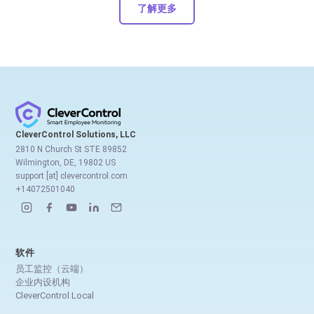
了解更多
CleverControl Solutions, LLC
2810 N Church St STE 89852
Wilmington, DE, 19802 US
support [at] clevercontrol.com
+14072501040
软件
员工监控（云端）
企业内设机构
CleverControl Local