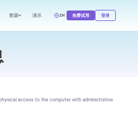
资源
演示
免费试用
登录
ZH
息
 physical access to the computer with administrative