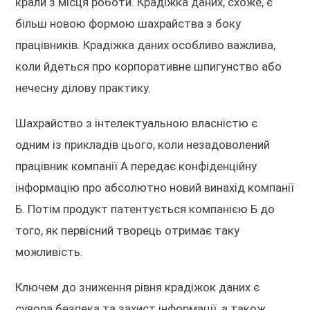
крали з місця роботи. Крадіжка даних, схоже, є
більш новою формою шахрайства з боку
працівників. Крадіжка даних особливо важлива,
коли йдеться про корпоративне шпигунство або
нечесну ділову практику.
Шахрайство з інтелектуальною власністю є
одним із прикладів цього, коли незадоволений
працівник компанії А передає конфіденційну
інформацію про абсолютно новий винахід компанії
Б. Потім продукт патентується компанією Б до
того, як первісний творець отримає таку
можливість.
Ключем до зниження рівня крадіжок даних є
сувора безпека та захист інформації, а також