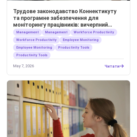
Трудове законодавство Коннектикуту
та програмне забезпечення для
моніторингу працівників: вичерпний
посібник для роботодавців
Management
Management
Workforce Productivity
Workforce Productivity
Employee Monitoring
Employee Monitoring
Productivity Tools
Productivity Tools
May 7, 2026
Читати