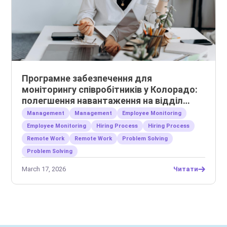
Програмне забезпечення для
моніторингу співробітників у Колорадо:
полегшення навантаження на відділ
кадрів та управління віддаленими
Management
Management
Employee Monitoring
командами
Employee Monitoring
Hiring Process
Hiring Process
Remote Work
Remote Work
Problem Solving
Problem Solving
March 17, 2026
Читати