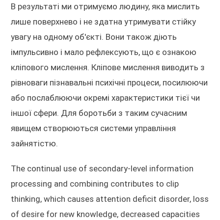
В результаті ми отримуємо людину, яка мислить
лише поверхнево і не здатна утримувати стійку
увагу на одному об'єкті. Вони також діють
імпульсивно і мало рефлексують, що є ознакою
кліпового мислення. Кліпове мислення виводить з
рівноваги пізнавальні психічні процеси, посилюючи
або послаблюючи окремі характеристики тієї чи
іншої сфери. Для боротьби з таким сучасним
явищем створюються системи управління
зайнятістю.
The continual use of secondary-level information
processing and combining contributes to clip
thinking, which causes attention deficit disorder, loss
of desire for new knowledge, decreased capacities