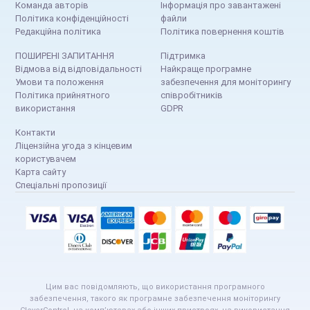
Команда авторів
Інформація про завантажені
Політика конфіденційності
файли
Редакційна політика
Політика повернення коштів
ПОШИРЕНІ ЗАПИТАННЯ
Підтримка
Відмова від відповідальності
Найкраще програмне
Умови та положення
забезпечення для моніторингу
Політика прийнятного
співробітників
використання
GDPR
Контакти
Ліцензійна угода з кінцевим
користувачем
Карта сайту
Спеціальні пропозиції
Цим вас повідомляють, що використання програмного
забезпечення, такого як програмне забезпечення моніторингу