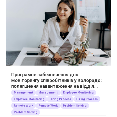
Програмне забезпечення для
моніторингу співробітників у Колорадо:
полегшення навантаження на відділ
кадрів та управління віддаленими
Management
Management
Employee Monitoring
командами
Employee Monitoring
Hiring Process
Hiring Process
Remote Work
Remote Work
Problem Solving
Problem Solving