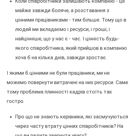
Коли співробітники залишають компанію - це
майже завжди боляче, а розставання з
цінними працівниками - тим більше. Тому що в
людей ми вкладаємо і ресурси, і гроші, і
найцінніше, що у нас є - час. І цінність будь-
якого співробітника, який прийшов в компанію
хоча б на кілька днів, завжди зростає.
І якими б цінними не були працівники, ми не
можемо повернути витрачені на них ресурси. Саме
тому проблема плинності кадрів стоїть так
гостро.
Про що не знають керівники, які засмучуються
через часту втрату цінних співробітників? На
що ви радите звернути увагу?