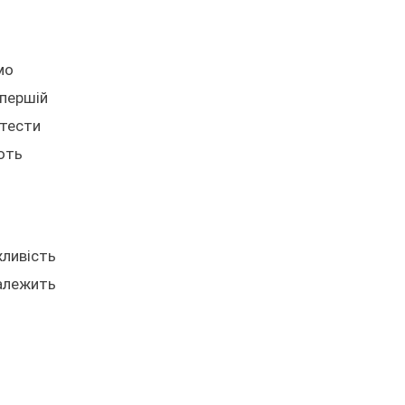
мо
 першій
 тести
ють
жливість
залежить