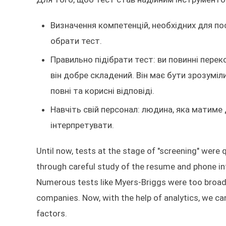
Визначення компетенцій, необхідних для по
обрати тест.
Правильно підібрати тест: ви повинні перек
він добре складений. Він має бути зрозумі
повні та корисні відповіді.
Навчіть свій персонал: людина, яка матиме 
інтерпретувати.
Until now, tests at the stage of "screening" were q
through careful study of the resume and phone int
Numerous tests like Myers-Briggs were too broad 
companies. Now, with the help of analytics, we ca
factors.