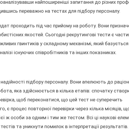
оаналізувавши найпоширеніші запитання до різних проф
едившись переважно на тестах для підбору персоналу.
дидат проходить під час прийому на роботу. Вони признач
обистісних якостей. Сьогодні рекрутингові тести є част
жливих гвинтиків у складному механізмі, який базується
аналізі існуючих співробітників та інших показниках.
надійності підбору персоналу. Вони апелюють до раціо
обота, яка здійснюється в кілька етапів: спочатку створ
евірка, щоб переконатися, що цей тест не суперечить
о, є процес повторної перевірки через кілька місяців, щ
ієї ж особи за одним і тим же тестом. Всі ці наукові еле
естів та уникнути помилок в інтерпретації результатів