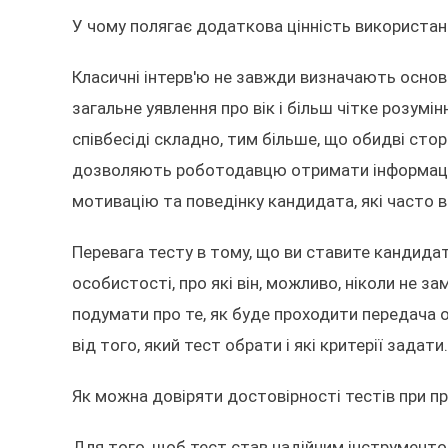
У чому полягає додаткова цінність використанн
Класичні інтерв'ю не завжди визначають основн
загальне уявлення про вік і більш чітке розум
співбесіді складно, тим більше, що обидві стор
дозволяють роботодавцю отримати інформацію
мотивацію та поведінку кандидата, які часто
Перевага тесту в тому, що ви ставите кандида
особистості, про які він, можливо, ніколи не 
подумати про те, як буде проходити передача о
від того, який тест обрати і які критерії задати.
Як можна довіряти достовірності тестів при п
Для того, щоб тест став надійним інструменто