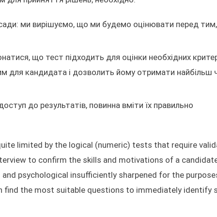
сади: ми вирішуємо, що ми будемо оцінювати перед тим,
онатися, що тест підходить для оцінки необхідних критер
лим для кандидата і дозволить йому отримати найбільш чі
доступ до результатів, повинна вміти їх правильно
uite limited by the logical (numeric) tests that require vali
erview to confirm the skills and motivations of a candidate
and psychological insufficiently sharpened for the purpose
n find the most suitable questions to immediately identify