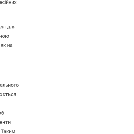
есійних
ені для
иною
 як на
нального
юється і
об
менти
. Таким