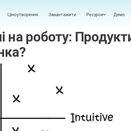
Ціноутворення
Завантажити
Ресурси
Демо
і на роботу: Продукт
нка?