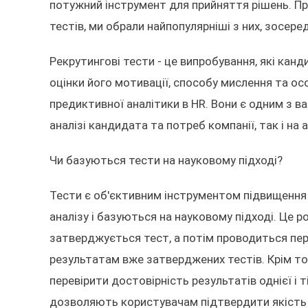
потужний інструмент для прийняття рішень. Пр
тестів, ми обрали найпопулярніші з них, зосер
Рекрутингові тести - це випробування, які кан
оцінки його мотивації, способу мислення та ос
предиктивної аналітики в HR. Вони є одним з ва
аналізі кандидата та потреб компанії, так і на 
Чи базуються тести на науковому підході?
Тести є об'єктивним інструментом підвищення 
аналізу і базуються на науковому підході. Це р
затверджується тест, а потім проводиться пер
результатам вже затверджених тестів. Крім тог
перевірити достовірність результатів однієї і т
дозволяють користувачам підтвердити якість т