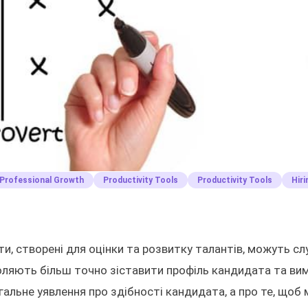
Professional Growth
Productivity Tools
Productivity Tools
Hir
и, створені для оцінки та розвитку талантів, можуть сл
оляють більш точно зіставити профіль кандидата та ви
агальне уявлення про здібності кандидата, а про те, щоб