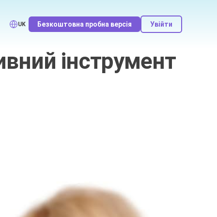
Безкоштовна пробна версія
Увійти
UK
ивний інструмент