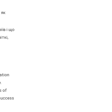
 як
іїв і що
ткі,
dation
.
s of
 success