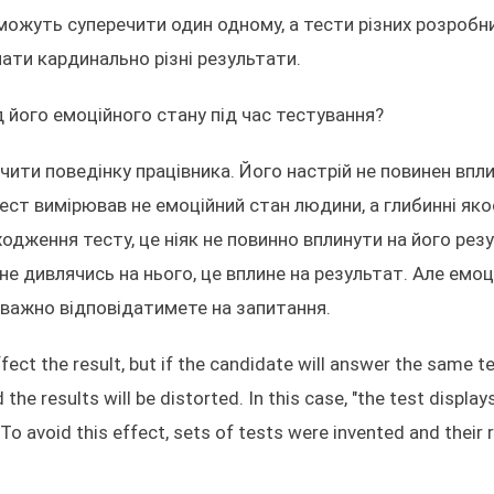
можуть суперечити один одному, а тести різних розробни
ати кардинально різні результати.
 його емоційного стану під час тестування?
ачити поведінку працівника. Його настрій не повинен впл
ест вимірював не емоційний стан людини, а глибинні яко
одження тесту, це ніяк не повинно вплинути на його рез
не дивлячись на нього, це вплине на результат. Але емоц
уважно відповідатимете на запитання.
fect the result, but if the candidate will answer the same te
the results will be distorted. In this case, "the test display
". To avoid this effect, sets of tests were invented and their 