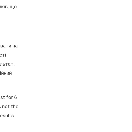
ків, що
ивати на
сті
ультат.
ійний
st for 6
s not the
results