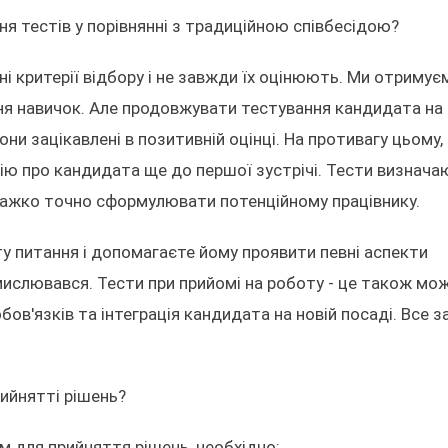
я тестів у порівнянні з традиційною співбесідою?
і критерії відбору і не завжди їх оцінюють. Ми отримує
іння навичок. Але продовжувати тестування кандидата на
они зацікавлені в позитивній оцінці. На противагу цьому,
 про кандидата ще до першої зустрічі. Тести визнача
 важко точно сформулювати потенційному працівнику.
ту питання і допомагаєте йому проявити певні аспекти
замислювався. Тести при прийомі на роботу - це також мо
бов'язків та інтеграція кандидата на новій посаді. Все 
рийнятті рішень?
м для прийняття рішень, необхідно: