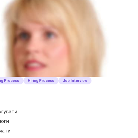
ing Process
Hiring Process
Job Interview
угувати
моги
 мати