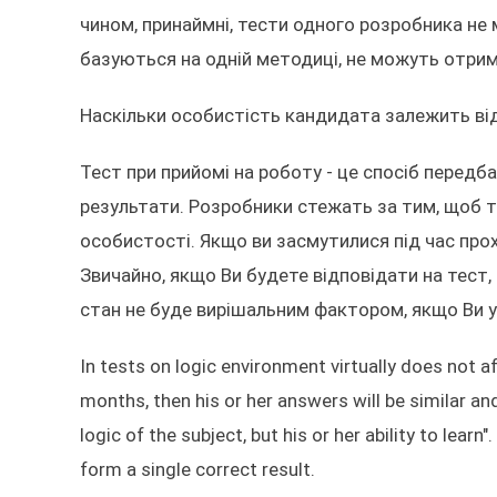
чином, принаймні, тести одного розробника не 
базуються на одній методиці, не можуть отрим
Наскільки особистість кандидата залежить від
Тест при прийомі на роботу - це спосіб передб
результати. Розробники стежать за тим, щоб т
особистості. Якщо ви засмутилися під час прох
Звичайно, якщо Ви будете відповідати на тест, 
стан не буде вирішальним фактором, якщо Ви 
In tests on logic environment virtually does not af
months, then his or her answers will be similar and 
logic of the subject, but his or her ability to learn
form a single correct result.