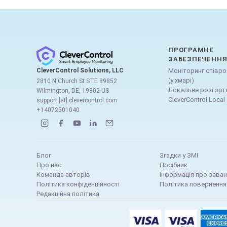
ПРОГРАМНЕ
ЗАБЕЗПЕЧЕНН
CleverControl Solutions, LLC
Моніторинг співро
(у хмарі)
2810 N Church St STE 89852
Локальне розгорт
Wilmington, DE, 19802 US
CleverControl Local
support [at] clevercontrol.com
+14072501040
Блог
Згадки у ЗМІ
Про нас
Посібник
Команда авторів
Інформація про зава
Політика конфіденційності
Політика повернення
Редакційна політика