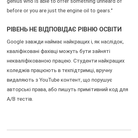
genius who is able to offer something unheard of
before or you are just the engine oil to gears."
РІВЕНЬ НЕ ВІДПОВІДАЄ РІВНЮ ОСВІТИ
Google завжди наймає найкращих і, як наслідок,
кваліфіковані фахівці можуть бути зайняті
некваліфікованою працею. Студенти найкращих
коледжів працюють в техпідтримці, вручну
видаляють з YouTube контент, що порушує
авторські права, або пишуть примітивний код для
A/B тестів.