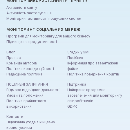
МОНІТОР ВИКОРИСТАННЯ ІНТЕРНЕТУ
Активність сайту
Активність застосування
Моніторинг активності пошукових систем
МОНІТОРИНГ СОЦІАЛЬНИХ МЕРЕЖ
Програми для моніторингу для вашого бізнесу
Підвищення продуктивності
Блог
Згадки у ЗМІ
Про нас
Посібник
Команда авторів
Інформація про завантажені
Політика конфіденційності
файли
Редакційна політика
Політика повернення коштів
ПОШИРЕНІ ЗАПИТАННЯ
Підтримка
Відмова від відповідальності
Найкраще програмне
Умови та положення
забезпечення для моніторингу
Політика прийнятного
співробітників
використання
GDPR
Контакти
Ліцензійна угода з кінцевим
користувачем