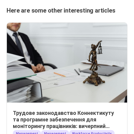
Here are some other interesting articles
Трудове законодавство Коннектикуту
та програмне забезпечення для
моніторингу працівників: вичерпний
посібник для роботодавців
Management
Management
Workforce Productivity