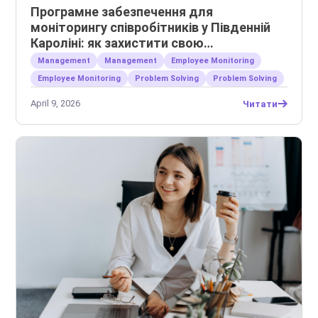
Програмне забезпечення для
моніторингу співробітників у Південній
Кароліні: як захистити свою
інтелектуальну власність
Management
Management
Employee Monitoring
Employee Monitoring
Problem Solving
Problem Solving
April 9, 2026
Читати