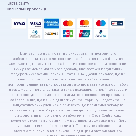
Карта сайту
Спеціальні пропозиції
Цим вас повідомляють, що використання програмного
забезпечення, такого як програмне забезпечення моніторингу
CleverControl, на комп’ютерах або інших пристроях, на використання
яких у вас немає належного дозволу, вважається порушенням
федеральних законів і законів штатів США. Дозвіл означає, що ви
повинні встановлювати таке програмне забезпечення для
моніторингу лише на пристрої, які ви законно маєте у власності, або з
дозволу законного власника, а також належним чином інформувати
всіх користувачів пристрою, на який встановлюється програмне
забезпечення, що вони підлягатимуть моніторингу. Недотримання
вищезазначених умов може призвести до порушення закону та
спричинити грошові й кримінальні санкції. Перед завантаженням і
використанням програмного забезпечення CleverControl слід
проконсультуватися з юридичним радником щодо законності його
використання у вашій юрисдикції. Програмне забезпечення
CleverControl призначене виключно для цілей авторизованого