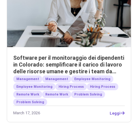
Software per il monitoraggio dei dipendenti
in Colorado: semplificare il carico di lavoro
delle risorse umane e gestire i team da
remoto.
Management
Management
Employee Monitoring
Employee Monitoring
Hiring Process
Hiring Process
Remote Work
Remote Work
Problem Solving
Problem Solving
March 17, 2026
Leggi