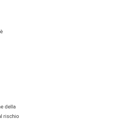
 è
ne della
l rischio