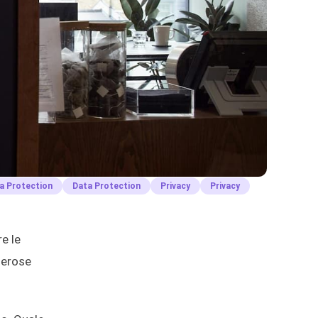
a Protection
Data Protection
Privacy
Privacy
e le
merose