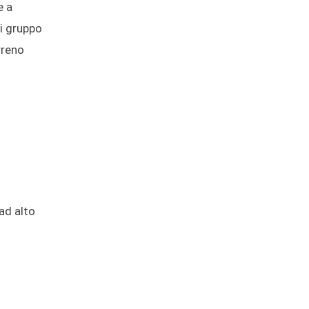
e a
di gruppo
rreno
ad alto