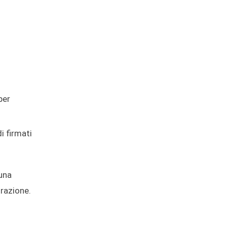
per
i firmati
 una
trazione.