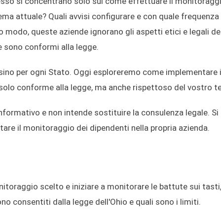
pesso si concentrano solo sul come effettuare il monitoragg
ema attuale? Quali avvisi configurare e con quale frequenza
to modo, queste aziende ignorano gli aspetti etici e legali de
e sono conformi alla legge.
ersino per ogni Stato. Oggi esploreremo come implementare i
solo conforme alla legge, ma anche rispettoso del vostro t
formativo e non intende sostituire la consulenza legale. Si 
are il monitoraggio dei dipendenti nella propria azienda.
itoraggio scelto e iniziare a monitorare le battute sui tasti,
 consentiti dalla legge dell'Ohio e quali sono i limiti.