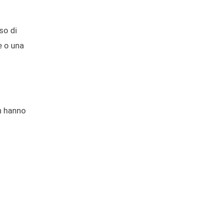
so di
e o una
on hanno