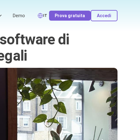
Demo
Prova gratuita
Accedi
IT
software di
egali