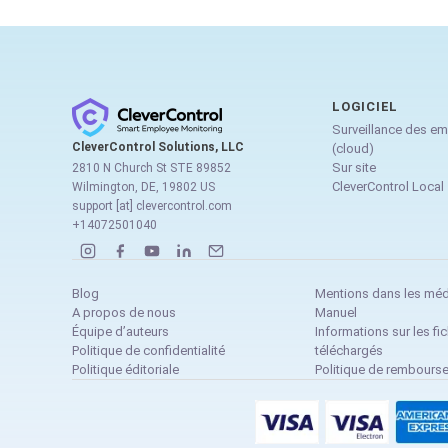
LOGICIEL
Surveillance des e
CleverControl Solutions, LLC
(cloud)
Sur site
2810 N Church St STE 89852
CleverControl Local
Wilmington, DE, 19802 US
support [at] clevercontrol.com
+14072501040
Blog
Mentions dans les mé
A propos de nous
Manuel
Équipe d’auteurs
Informations sur les fic
Politique de confidentialité
téléchargés
Politique éditoriale
Politique de rembours