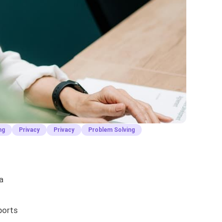
ng
Privacy
Privacy
Problem Solving
a
ports