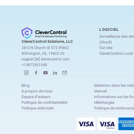
LOGICIEL
Surveillance des e
CleverControl Solutions, LLC
(cloud)
Sur site
2810 N Church St STE 89852
CleverControl Local
Wilmington, DE, 19802 US
support [at] clevercontrol.com
+14072501040
Blog
Mentions dans les mé
A propos de nous
Manuel
Équipe d’auteurs
Informations sur les fic
Politique de confidentialité
téléchargés
Politique éditoriale
Politique de rembours