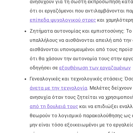
ανησυχούν για τη σωστή εκπροσώπηση κατά 
ότι οι εργαζόμενοι που αντιλαμβάνονται πα
επίπεδα ψυχολογικού στρες
και χαμηλότερη
Ζητήματα αυτονομίας και εμπιστοσύνης: Το
υπαλλήλους να αισθάνονται απειλή από την
αισθάνονται υπονομευμένοι από τους προϊσ
ότι θα χάσουν την αυτονομία τους στην εργ
οδηγήσει σε
εξουθένωση των εργαζομένων
Γενεαλογικές και τεχνολογικές στάσεις: Όσο
άνετα με την τεχνολογία
. Μελέτες δείχνουν
ανησυχία όταν τους ζητείται να χρησιμοποιή
από τη δουλειά τους
και να επιδιώξει εναλλ
θεωρούν το λογισμικό παρακολούθησης ως συ
μην είναι τόσο εξοικειωμένοι με το εργαλεί