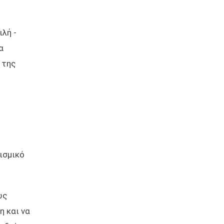
λή -
α
 της
ισμικό
ως
η και να