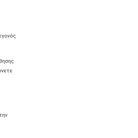
εγονός
ύθησης
ύνετε
την