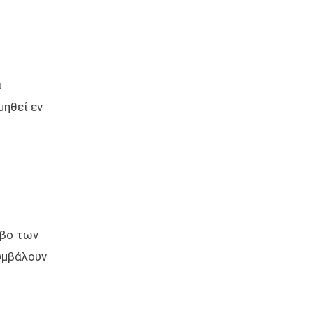
α
μηθεί εν
όβο των
συμβάλουν