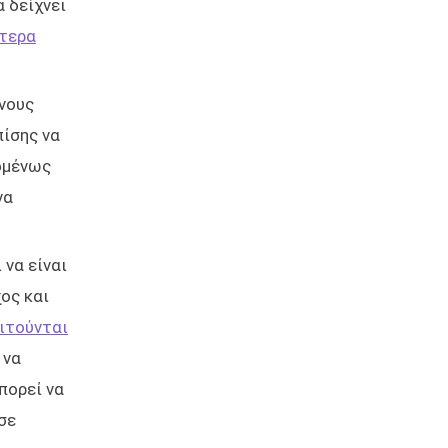
 δείχνει
τερα
νους
πίσης να
ομένως
να
 να είναι
ος και
ιτούνται
 να
πορεί να
σε