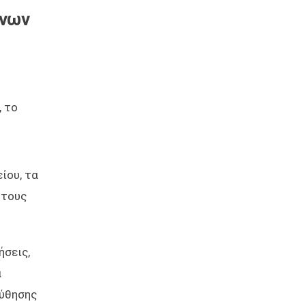
ένων
, το
ίου, τα
 τους
ήσεις,
α
ούθησης