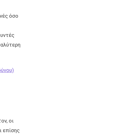
ανές όσο
θυντές
γαλύτερη
δύνου)
ον, οι
ι επίσης