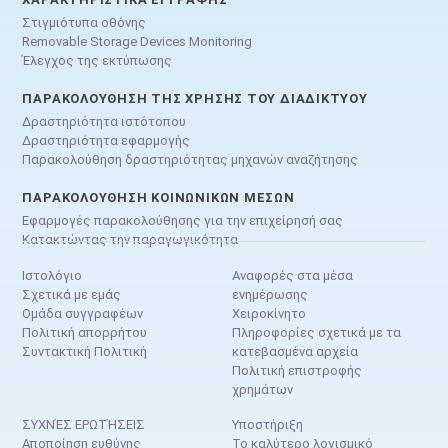
Στιγμιότυπα οθόνης
Removable Storage Devices Monitoring
Έλεγχος της εκτύπωσης
ΠΑΡΑΚΟΛΟΎΘΗΣΗ ΤΗΣ ΧΡΉΣΗΣ ΤΟΥ ΔΙΑΔΙΚΤΎΟΥ
Δραστηριότητα ιστότοπου
Δραστηριότητα εφαρμογής
Παρακολούθηση δραστηριότητας μηχανών αναζήτησης
ΠΑΡΑΚΟΛΟΎΘΗΣΗ ΚΟΙΝΩΝΙΚΏΝ ΜΈΣΩΝ
Εφαρμογές παρακολούθησης για την επιχείρησή σας
Κατακτώντας την παραγωγικότητα
Ιστολόγιο
Αναφορές στα μέσα
Σχετικά με εμάς
ενημέρωσης
Ομάδα συγγραφέων
Χειροκίνητο
Πολιτική απορρήτου
Πληροφορίες σχετικά με τα
Συντακτική Πολιτική
κατεβασμένα αρχεία
Πολιτική επιστροφής
χρημάτων
ΣΥΧΝΈΣ ΕΡΩΤΉΣΕΙΣ
Υποστήριξη
Αποποίηση ευθύνης
Το καλύτερο λογισμικό